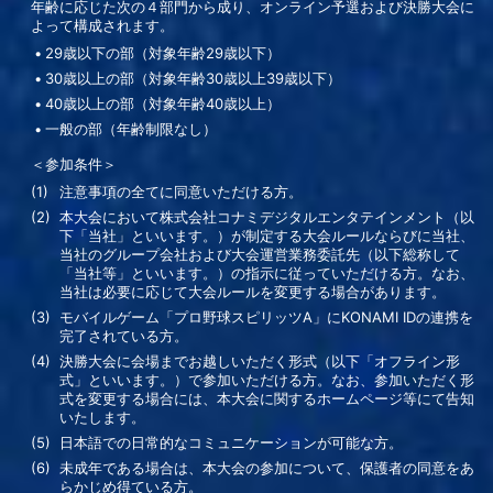
年齢に応じた次の４部門から成り、オンライン予選および決勝大会に
よって構成されます。
29歳以下の部（対象年齢29歳以下）
30歳以上の部（対象年齢30歳以上39歳以下）
40歳以上の部（対象年齢40歳以上）
一般の部（年齢制限なし）
＜参加条件＞
注意事項の全てに同意いただける方。
本大会において株式会社コナミデジタルエンタテインメント（以
下「当社」といいます。）が制定する大会ルールならびに当社、
当社のグループ会社および大会運営業務委託先（以下総称して
「当社等」といいます。）の指示に従っていただける方。なお、
当社は必要に応じて大会ルールを変更する場合があります。
モバイルゲーム「プロ野球スピリッツA」にKONAMI IDの連携を
完了されている方。
決勝大会に会場までお越しいただく形式（以下「オフライン形
式」といいます。）で参加いただける方。なお、参加いただく形
式を変更する場合には、本大会に関するホームページ等にて告知
いたします。
日本語での日常的なコミュニケーションが可能な方。
未成年である場合は、本大会の参加について、保護者の同意をあ
らかじめ得ている方。