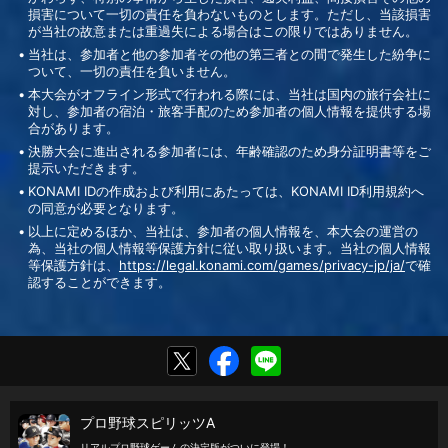
損害について一切の責任を負わないものとします。ただし、当該損害
が当社の故意または重過失による場合はこの限りではありません。
当社は、参加者と他の参加者その他の第三者との間で発生した紛争に
ついて、一切の責任を負いません。
本大会がオフライン形式で行われる際には、当社は国内の旅行会社に
対し、参加者の宿泊・旅客手配のため参加者の個人情報を提供する場
合があります。
決勝大会に進出される参加者には、年齢確認のため身分証明書等をご
提示いただきます。
KONAMI IDの作成および利用にあたっては、KONAMI ID利用規約へ
の同意が必要となります。
以上に定めるほか、当社は、参加者の個人情報を、本大会の運営の
為、当社の個人情報等保護方針に従い取り扱います。当社の個人情報
等保護方針は、
https://legal.konami.com/games/privacy-jp/ja/
で確
認することができます。
プロ野球スピリッツA
リアルプロ野球ゲームの決定版がついに登場！