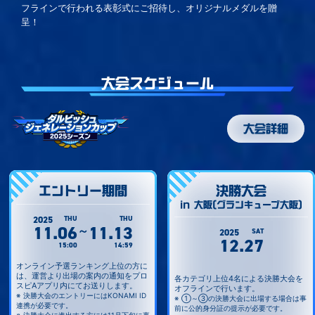
(11/16(日)18:59まで)
フラインで行われる表彰式にご招待し、オリジナルメダルを贈
呈！
2025.10.25
「リアルタイム対戦 ダルビッシュジェネレーションカップ」
オンライン予選開催！(11/3(月・祝)14:59まで)
2025.10.18
大会スケジュール
「リアルタイム対戦 ダルビッシュジェネレーションカップ」
概要を公開！
大会詳細
2025.10.18
「最強決定戦 ダルビッシュ大会」概要を公開！
2025.10.18
公式サイトを公開！
エントリー期間
決勝大会
in 大阪(グランキューブ大阪)
2025
THU
THU
11.06
11.13
～
2025
SAT
12.27
15:00
14:59
オンライン予選ランキング上位の方に
は、運営より出場の案内の通知をプロ
各カテゴリ上位4名による決勝大会を
スピAアプリ内にてお送りします。
オフラインで行います。
決勝大会のエントリーにはKONAMI ID
①～③の決勝大会に出場する場合は事
連携が必要です。
前に公的身分証の提示が必要です。
決勝大会に進出する方には11月下旬に事