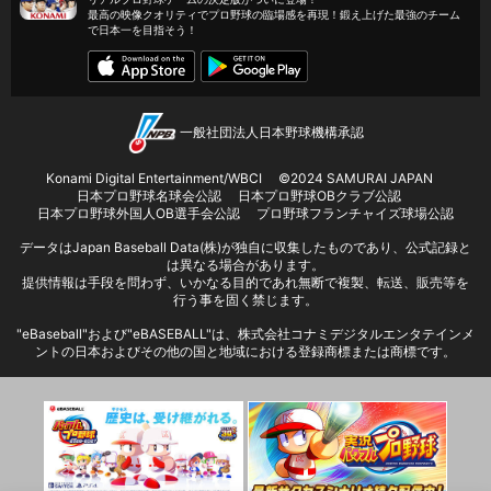
最高の映像クオリティでプロ野球の臨場感を再現！鍛え上げた最強のチーム
で日本一を目指そう！
一般社団法人日本野球機構承認
Konami Digital Entertainment/WBCI
©2024 SAMURAI JAPAN
日本プロ野球名球会公認
日本プロ野球OBクラブ公認
日本プロ野球外国人OB選手会公認
プロ野球フランチャイズ球場公認
データはJapan Baseball Data(株)が独自に収集したものであり、公式記録と
は異なる場合があります。
提供情報は手段を問わず、いかなる目的であれ無断で複製、転送、販売等を
行う事を固く禁じます。
"eBaseball"および"eBASEBALL"は、株式会社コナミデジタルエンタテインメ
ントの日本およびその他の国と地域における登録商標または商標です。