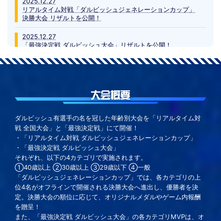
2025.12.27
リアルタイム対戦「ダルビッシュジェネレーションカップ」
決勝大会 リザルトを公開！
2025.12.27
「最強決定戦 ダルビッシュ大会」リザルトを公開！
2025.12.24
「最強決定戦 ダルビッシュ大会」表彰式 12/27(土) 11時45分
～配信開始！
大会概要
2025.12.24
リアルタイム対戦「ダルビッシュジェネレーションカップ」
決勝大会 12/27(土) 12時～配信開始！
ダルビッシュ有選手の名を冠した年齢別大会を「リアルタイム対
戦 全国大会」と「最強決定戦」にて開催！
2025.12.15
・「リアルタイム対戦 ダルビッシュジェネレーションカップ」
リアルタイム対戦「ダルビッシュジェネレーションカップ」
・「最強決定戦 ダルビッシュ大会」
決勝大会のトーナメント表・出場選手・出演者を公開
それぞれ、以下の4カテゴリで実施されます。
①40歳以上 ②30歳以上 ③29歳以下 ④一般
2025.11.10
「ダルビッシュジェネレーションカップ」では、各カテゴリの上
「最強決定戦 ダルビッシュ大会」試合開始！(11/17(月)2:59
位4名がオフラインで開催される決勝大会へ進出し、優勝者を決
まで)
定。決勝大会の順位に応じて、オリジナルメダルやゲーム内報酬
2025.11.06
を贈呈！
「最強決定戦 ダルビッシュ大会」事前エントリー開始！
また、「最強決定戦 ダルビッシュ大会」の各カテゴリMVPは、オ