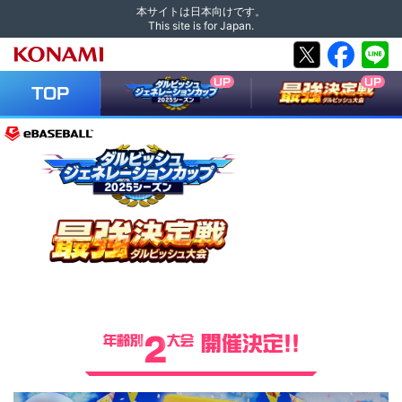
本サイトは日本向けです。
This site is for Japan.
UP
UP
TOP
2
開催決定!!
年齢別
大会