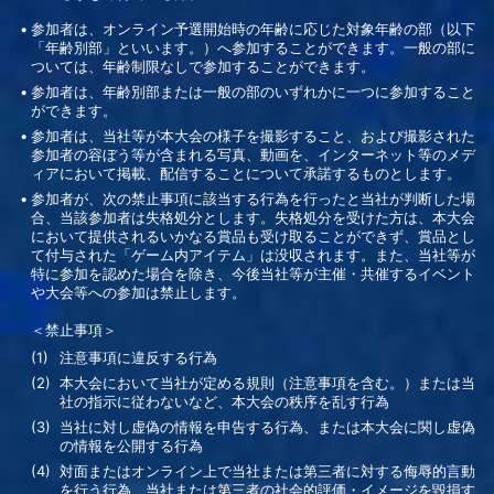
参加者は、オンライン予選開始時の年齢に応じた対象年齢の部（以下
「年齢別部」といいます。）へ参加することができます。一般の部に
ついては、年齢制限なしで参加することができます。
参加者は、年齢別部または一般の部のいずれかに一つに参加すること
ができます。
参加者は、当社等が本大会の様子を撮影すること、および撮影された
参加者の容ぼう等が含まれる写真、動画を、インターネット等のメデ
ィアにおいて掲載、配信することについて承諾するものとします。
参加者が、次の禁止事項に該当する行為を行ったと当社が判断した場
合、当該参加者は失格処分とします。失格処分を受けた方は、本大会
において提供されるいかなる賞品も受け取ることができず、賞品とし
て付与された「ゲーム内アイテム」は没収されます。また、当社等が
特に参加を認めた場合を除き、今後当社等が主催・共催するイベント
や大会等への参加は禁止します。
＜禁止事項＞
注意事項に違反する行為
本大会において当社が定める規則（注意事項を含む。）または当
社の指示に従わないなど、本大会の秩序を乱す行為
当社に対し虚偽の情報を申告する行為、または本大会に関し虚偽
の情報を公開する行為
対面またはオンライン上で当社または第三者に対する侮辱的言動
を行う行為、当社または第三者の社会的評価・イメージを毀損す