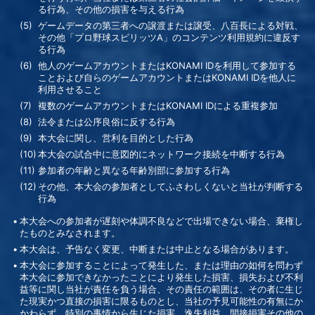
る行為、その他の損害を与える行為
ゲームデータの第三者への譲渡または譲受、八百長による対戦、
その他「プロ野球スピリッツA」のコンテンツ利用規約に違反す
る行為
他人のゲームアカウントまたはKONAMI IDを利用して参加する
ことおよび自らのゲームアカウントまたはKONAMI IDを他人に
利用させること
複数のゲームアカウントまたはKONAMI IDによる重複参加
法令または公序良俗に反する行為
本大会に関し、営利を目的とした行為
本大会の試合中に意図的にネットワーク接続を中断する行為
参加者の年齢と異なる年齢別部に参加する行為
その他、本大会の参加者としてふさわしくないと当社が判断する
行為
本大会への参加者が遅刻や体調不良などで出場できない場合、棄権し
たものとみなされます。
本大会は、予告なく変更、中断または中止となる場合があります。
本大会に参加することによって発生した、または理由の如何を問わず
本大会に参加できなかったことにより発生した損害、損失および不利
益等に関し当社が責任を負う場合、その責任の範囲は、その者に生じ
た現実かつ直接の損害に限るものとし、当社の予見可能性の有無にか
かわらず、特別の事情から生じた損害、逸失利益、間接損害その他の