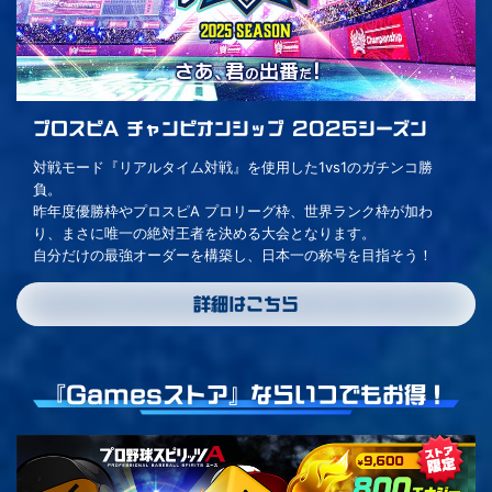
プロスピA チャンピオンシップ 2025シーズン
対戦モード『リアルタイム対戦』を使用した1vs1のガチンコ勝
負。
昨年度優勝枠やプロスピA プロリーグ枠、世界ランク枠が加わ
り、まさに唯一の絶対王者を決める大会となります。
自分だけの最強オーダーを構築し、日本一の称号を目指そう！
詳細はこちら
『Gamesストア』ならいつでもお得！