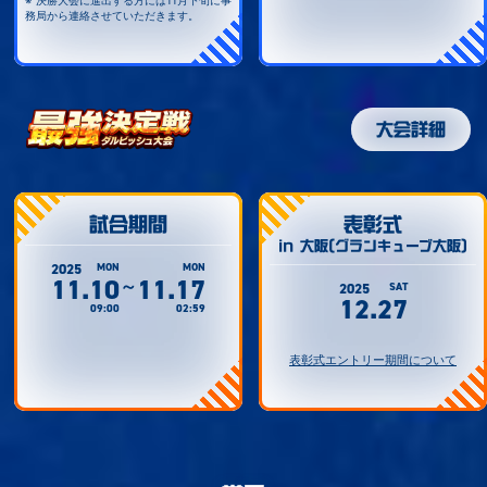
務局から連絡させていただきます。
大会詳細
試合期間
表彰式
in 大阪(グランキューブ大阪)
2025
MON
MON
11.10
11.17
～
2025
SAT
12.27
09:00
02:59
表彰式エントリー期間について