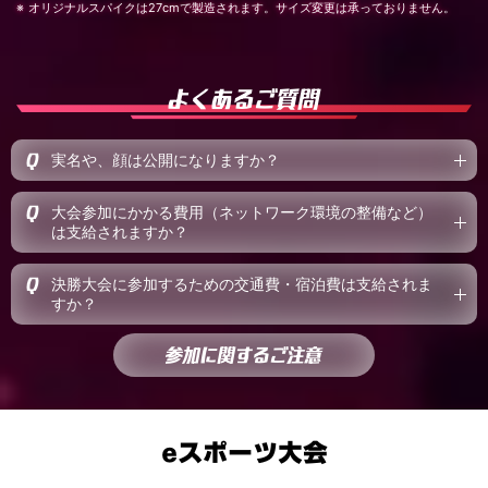
オリジナルスパイクは27cmで製造されます。サイズ変更は承っておりません。
よくあるご質問
実名や、顔は公開になりますか？
大会参加にかかる費用（ネットワーク環境の整備など）
は支給されますか？
決勝大会に参加するための交通費・宿泊費は支給されま
すか？
参加に関するご注意
eスポーツ大会