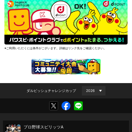
※ご利用いただくには条件がございます。詳細はリンク先をご確認ください。
ダルビッシュチャレンジカップ
プロ野球スピリッツA