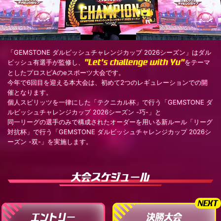
「GEMSTONE ダルビッシュチャレンジカップ 2026シーズン」はダル
ビッシュ有選手が監修し、
をテーマ
"Let's challenge with Yu"
としたプロスピAのeスポーツ大会です。
今年で6回目を迎える本大会は、初めて2つのレギュレーションでの開
催となります。
個人スピリッツを一律にした「テクニカル杯」で行う「GEMSTONE ダ
ルビッシュチャレンジカップ 2026シーズン -巧-」と
同一リーグの選手のみで構成されたオーダーを用いる新ルール「リーグ
対抗杯」で行う「GEMSTONE ダルビッシュチャレンジカップ 2026シ
ーズン -双-」を実施します。
大会スケジュール
エントリー
決勝大会