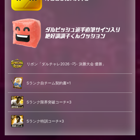
ダルビッシュ選手直筆サイン入り
絶好調調子くんクッション
リボン「ダルチャレ2026 -巧- 決勝大会 優勝」
Sランク自チーム契約書×1
Sランク限界突破コーチ×3
Sランク特訓コーチ×3