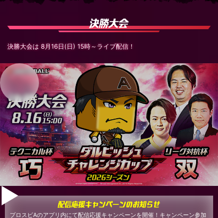
2026.06.28
決勝大会
開幕記念アイコン プレミアムストアに登場！(8/17(月)14:59まで)
2026.06.17
決勝大会は 8月16日(日) 15時～ライブ配信！
よくあるご質問内容を更新しました。
2026.06.05
レギュレーション内容を更新しました。
2026.05.28
公式サイトを公開！
配信応援キャンペーンのお知らせ
プロスピAのアプリ内にて配信応援キャンペーンを開催！キャンペーン参加