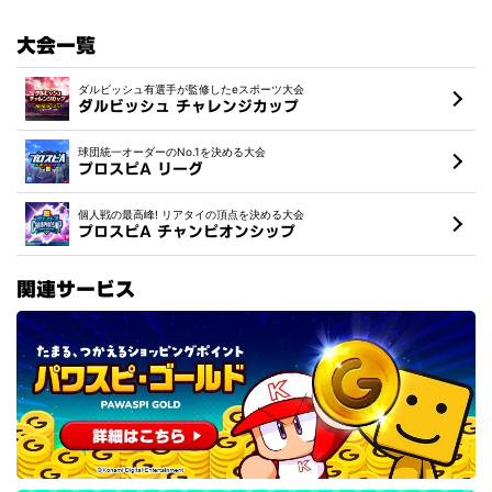
大会一覧
ダルビッシュ有選手が監修したeスポーツ大会
ダルビッシュ チャレンジカップ
球団統一オーダーのNo.1を決める大会
プロスピA リーグ
個人戦の最高峰! リアタイの頂点を決める大会
プロスピA チャンピオンシップ
関連サービス