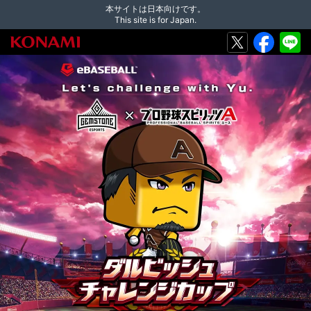
本サイトは日本向けです。
This site is for Japan.