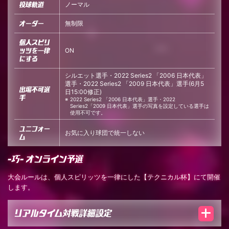
ノーマル
投球軌道
無制限
オーダー
個人スピリ
ON
ッツを一律
にする
シルエット選手・2022 Series2 「2006 日本代表」
選手・2022 Series2 「2009 日本代表」選手(6月5
出場不可選
日15:00修正)
手
2022 Series2 「2006 日本代表」選手・2022
Series2「2009 日本代表」選手の写真を設定している選手は
使用不可です。
ユニフォー
お気に入り球団で統一しない
ム
-巧- オンライン予選
大会ルールは、個人スピリッツを一律にした【テクニカル杯】にて開催
します。
リアルタイム対戦詳細設定