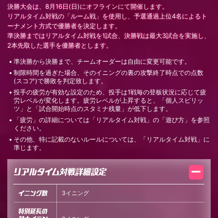
決勝大会は、8月16日(日)にオフラインにて開催します。
リアルタイム対戦の「ルーム戦」を使用し、予選通過上位4名によるト
ーナメント方式で優勝者を決定します。
準決勝まではリアルタイム対戦を1試合、決勝戦は最大3試合を実施し、
2本先取した選手を優勝者とします。
準決勝から決勝まで、チームオーダーは自由に変更可能です。
制限時間を過ぎた場合、そのイニングの裏の攻撃終了時点での点数
(スコア)で勝敗を判定致します。
投手の疲労が有効な設定のため、投手は1戦毎の登板状況に応じて疲
労レベルが変化します。疲労レベルが上昇すると、「個人スピリッ
ツ」と「試合開始時点のスタミナ残量」が低下します。
「疲労」の詳細については「リアルタイム対戦」の「遊び方」を参照
ください。
その他、特に記載のないルールについては、「リアルタイム対戦」に
準じます。
リアルタイム対戦詳細設定
3イニング
イニング数
特別延長の