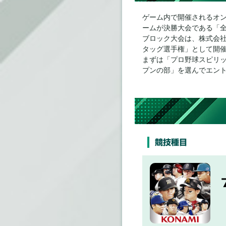
ブロック大会エン
2022.05.10
ゲーム内で開催されるオ
ームが決勝大会である「全国
レギュレーショ
2022.05.10
ブロック大会は、株式会社ア
タッグ選手権」として開
まずは「プロ野球スピリ
オンライン予選「
2022.05.01
プンの部」を選んでエン
予選情報を公開
2022.04.25
公式サイトを公
2022.04.25
競技種目