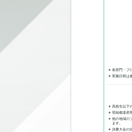
各部門・ブ
実施日程は
高校生以下
登録都道府
他の地域の
ます。
決勝大会の