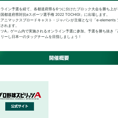
トリー受付を開始しました（～5月29日(日)23:59まで）
ンライン予選を経て、各都道府県を6つに分けたブロック大会を勝ち上が
都道府県対抗eスポーツ選手権 2022 TOCHIGI」に出場します。
ンを公開しました。
ニマックスブロードキャスト・ジャパンが主催となり「e-elements 
催されます。
ッツA」ゲーム内で実施されるオンライン予選に参加。予選を勝ち抜き「
全国大会 第7回 オールスター杯」を開始しました（～5月8日(日)14:59まで
トリーし日本一のタッグチームを目指しましょう！
しました。
開しました。
開催概要
公式サイト