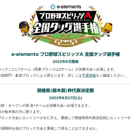
e-elements プロ野球スピリッツA
全国タッグ選手権
2022年8月開催
ロックごとに1チーム（関東ブロックは2チーム）が決勝大会へ出場します。
参加部門・参加ブロックにより異なります。詳しくは
予選情報
をご確認ください。
開催県(栃木県)枠代表決定戦
2022年8月27日(土)
の部・オープンの部 各1チームが決勝大会へ出場できます。
県が栃木県の方に限ります。
ブロック大会にエントリーされた方も、重複して開催県枠代表決定戦にエントリーす
出場権利を他のブロック大会と重複して得ることはできません。