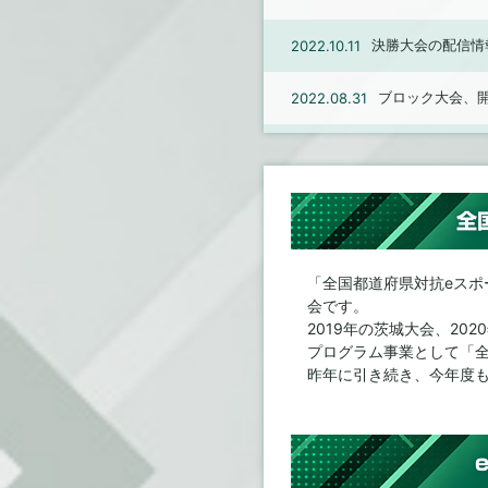
決勝大会の配信情
2022.10.11
ブロック大会、開
2022.08.31
中国・四国ブロ
2022.08.23
北信越・東海ブ
2022.08.08
全
開催県（栃木県
2022.08.04
「全国都道府県対抗eスポ
会です。
開催県（栃木県
2022.08.04
2019年の茨城大会、2
プログラム事業として「全国
配信情報ページを
2022.08.01
昨年に引き続き、今年度
e-element
2022.07.22
開催県枠代表決
2022.07.22