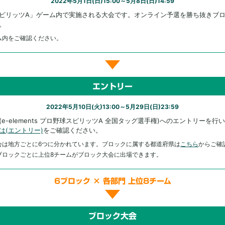
2022年5月1日(日)15:00～5月8日(日)14:59
ピリッツA」ゲーム内で実施される大会です。オンライン予選を勝ち抜きブ
。
ム内をご確認ください。
エントリー
2022年5月10日(火)13:00～5月29日(日)23:59
e-elements プロ野球スピリッツA 全国タッグ選手権)へのエントリーを行
は(エントリー)
をご確認ください。
会は地方ごとに6つに分かれています。ブロックに属する都道府県は
こちら
からご確
ブロックごとに上位8チームがブロック大会に出場できます。
6ブロック × 各部門 上位8チーム
ブロック大会