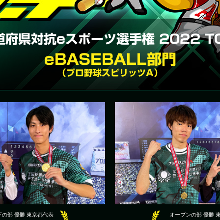
道府県対抗eスポーツ選手権
2022 T
eBASEBALL部門
（プロ野球スピリッツA）
の部 優勝 東京都代表
オープンの部 優勝 