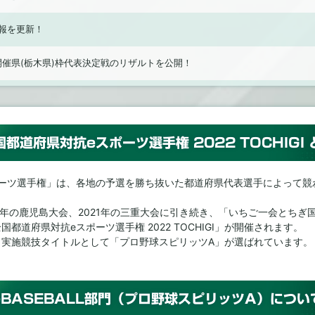
報を更新！
催県(栃木県)枠代表決定戦のリザルトを公開！
ック、九州・沖縄ブロックの配信情報を更新！
ロック、関西ブロックの配信情報を更新！
国都道府県対抗eスポーツ選手権 2022 TOCHIGI 
）枠代表決定戦のエントリー受付開始！
ーツ選手権」は、各地の予選を勝ち抜いた都道府県代表選手によって競
）枠代表決定戦の詳細を公開！
020年の鹿児島大会、2021年の三重大会に引き続き、「いちご一会とち
都道府県対抗eスポーツ選手権 2022 TOCHIGI」が開催されます。
更新！各ブロック予選の様子はe-elements公式チャンネルにて配信！
も実施競技タイトルとして「プロ野球スピリッツA」が選ばれています。
s プロ野球スピリッツA 全国タッグ選手権のサイトを公開しました。
eBASEBALL部門（プロ野球スピリッツA）につい
定戦の概要を公開しました。