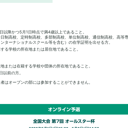
月2日以降かつ5月1日時点で満4歳以上であること。
全日制高校、定時制高校、多部制高校、単位制高校、通信制高校、高等
インターナショナルスクール等を含む）の在学証明を出せる方。
籍する学校の所在地または居住地であること。
住地または在籍する学校や団体の所在地であること。
1日以前の方。
象者はオープンの部には参加することができません。
オンライン予選
全国大会 第7回 オールスター杯