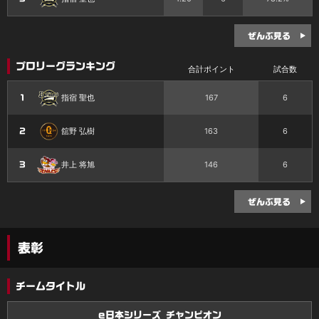
ぜんぶ見る
プロリーグランキング
合計ポイント
試合数
指宿 聖也
167
6
1
舘野 弘樹
163
6
2
井上 将旭
146
6
3
ぜんぶ見る
表彰
チームタイトル
e日本シリーズ チャンピオン