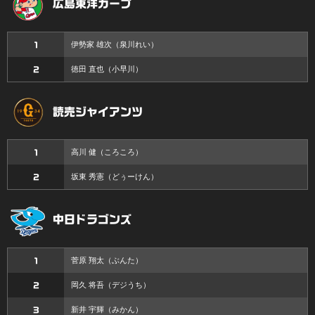
広島東洋カープ
伊勢家 雄次
（泉川れい）
1
徳田 直也
（小早川）
2
読売ジャイアンツ
高川 健
（ころころ）
1
坂東 秀憲
（どぅーけん）
2
中日ドラゴンズ
菅原 翔太
（ぶんた）
1
岡久 将吾
（デジうち）
2
新井 宇輝
（みかん）
3