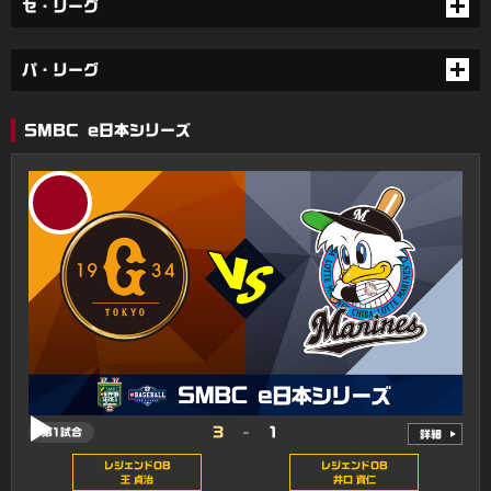
セ・リーグ
パ・リーグ
SMBC e日本シリーズ
3
1
第1試合
詳細
レジェンドOB
レジェンドOB
王 貞治
井口 資仁