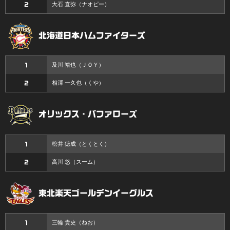
大石 直弥
（ナオピー）
2
北海道日本ハムファイターズ
及川 裕也
（ＪＯＹ）
1
相澤 一久也
（くや）
2
オリックス・バファローズ
松井 徳成
（とくとく）
1
高川 悠
（スーム）
2
東北楽天ゴールデンイーグルス
三輪 貴史
（ねお）
1