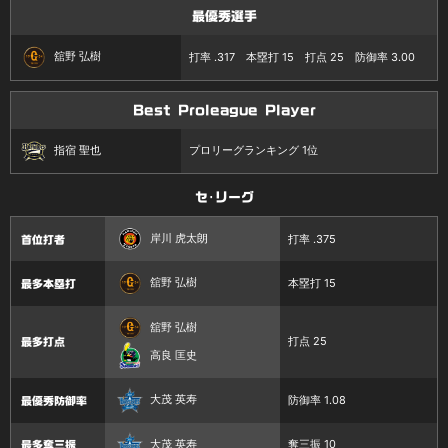
最優秀選手
舘野 弘樹
打率 .317 本塁打 15 打点 25 防御率 3.00
Best Proleague Player
指宿 聖也
プロリーグランキング 1位
セ･リーグ
岸川 虎太朗
打率 .375
首位打者
舘野 弘樹
本塁打 15
最多本塁打
舘野 弘樹
打点 25
最多打点
高良 匡史
大茂 英寿
防御率 1.08
最優秀防御率
大茂 英寿
奪三振 10
最多奪三振