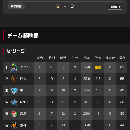
6
3
第2試合
詳細
チーム勝敗表
セ･リーグ
試合
勝利
敗戦
引分
勝率
勝差
残試合
得点
ヤクルト
21
10
8
3
.556
優勝
0
65
1
21
9
8
4
.529
0.5
0
55
巨人
2
21
8
10
3
.444
1.5
0
40
中日
3
21
8
11
2
.421
0.5
0
36
DeNA
4
21
7
12
2
.368
1
0
30
広島
5
21
7
13
1
.350
0.5
0
44
阪神
6