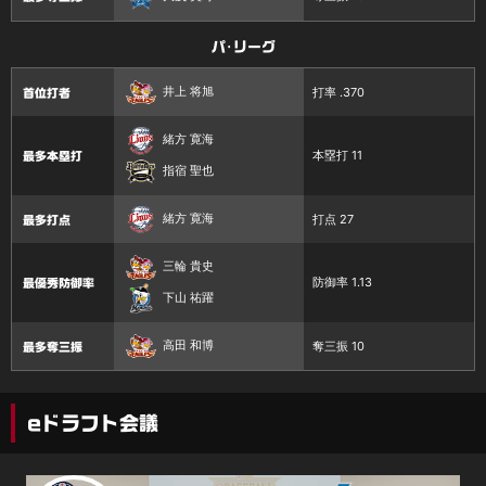
パ･リーグ
井上 将旭
打率 .370
首位打者
緒方 寛海
本塁打 11
最多本塁打
指宿 聖也
緒方 寛海
打点 27
最多打点
三輪 貴史
防御率 1.13
最優秀防御率
下山 祐躍
高田 和博
奪三振 10
最多奪三振
eドラフト会議