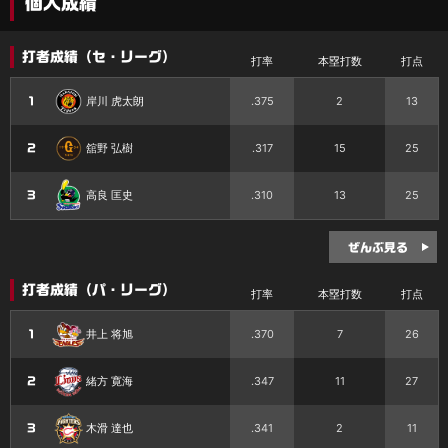
個人成績
打者成績（セ・リーグ）
打率
本塁打数
打点
岸川 虎太朗
.375
2
13
1
舘野 弘樹
.317
15
25
2
高良 匡史
.310
13
25
3
ぜんぶ見る
打者成績（パ・リーグ）
打率
本塁打数
打点
井上 将旭
.370
7
26
1
緒方 寛海
.347
11
27
2
木滑 達也
.341
2
11
3