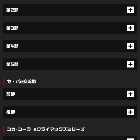
第2節
第3節
第4節
第5節
セ・パe交流戦
前節
後節
コカ･コーラ eクライマックスシリーズ