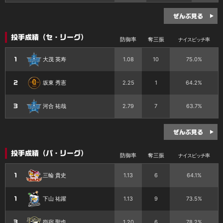
ぜんぶ見る
投手成績（セ・リーグ）
防御率
奪三振
ナイスピッチ率
大茂 英寿
1.08
10
75.0%
1
坂東 秀憲
2.25
1
64.2%
2
河合 祐哉
2.79
7
63.7%
3
ぜんぶ見る
投手成績（パ・リーグ）
防御率
奪三振
ナイスピッチ率
三輪 貴史
1.13
6
64.1%
1
下山 祐躍
1.13
9
73.5%
1
指宿 聖也
1.20
6
78.2%
3