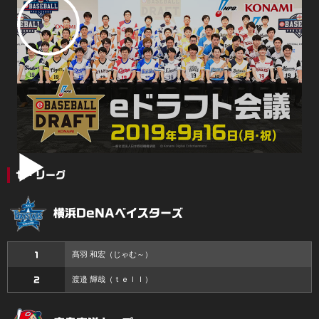
セ・リーグ
横浜DeNAベイスターズ
髙羽 和宏
（じゃむ～）
1
渡邉 輝哉
（ｔｅｌｌ）
2