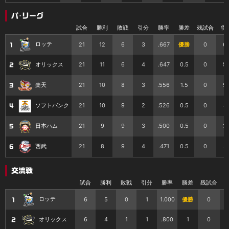
パ･リーグ
試合
勝利
敗戦
引分
勝率
勝差
残試合
得
ロッテ
21
12
6
3
.667
優勝
0
6
1
21
11
6
4
.647
0.5
0
5
オリックス
2
21
10
8
3
.556
1.5
0
5
楽天
3
21
10
9
2
.526
0.5
0
4
ソフトバンク
4
21
9
9
3
.500
0.5
0
3
日本ハム
5
21
8
9
4
.471
0.5
0
5
西武
6
交流戦
試合
勝利
敗戦
引分
勝率
勝差
残試合
ロッテ
6
5
0
1
1.000
優勝
0
1
6
4
1
1
.800
1
0
オリックス
2