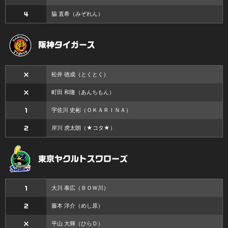
脇 直希
（みぞれん）
4
阪神タイガース
松井 徳成
（とくとく）
×
町田 和隆
（あんちもん）
×
宇佐川 史彬
（ＯＫＡＲＩＮＡ）
1
岸川 虎太朗
（★コタ★）
2
東京ヤクルトスワローズ
大川 泰広
（ＢＯＷ川）
1
藤本 洋介
（めし原）
2
平山 大輝
（ひらＤ）
×