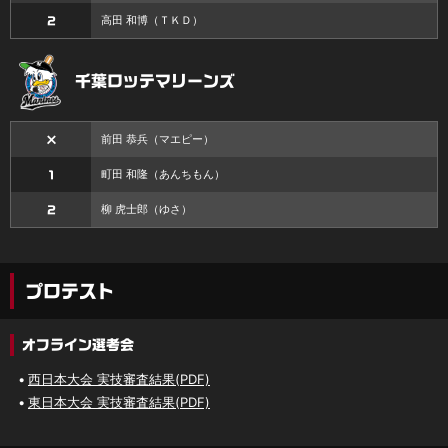
高田 和博
（ＴＫＤ）
2
千葉ロッテマリーンズ
前田 恭兵
（マエピー）
×
町田 和隆
（あんちもん）
1
柳 虎士郎
（ゆさ）
2
プロテスト
オフライン選考会
西日本大会 実技審査結果(PDF)
東日本大会 実技審査結果(PDF)