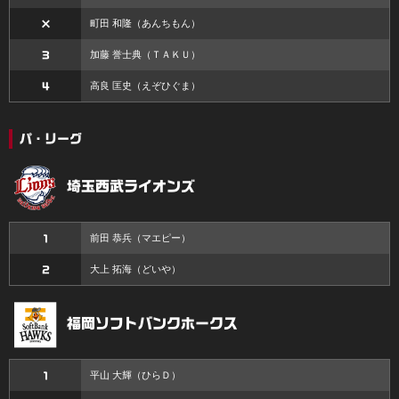
町田 和隆
（あんちもん）
×
加藤 誉士典
（ＴＡＫＵ）
3
高良 匡史
（えぞひぐま）
4
パ・リーグ
埼玉西武ライオンズ
前田 恭兵
（マエピー）
1
大上 拓海
（どいや）
2
福岡ソフトバンクホークス
平山 大輝
（ひらＤ）
1