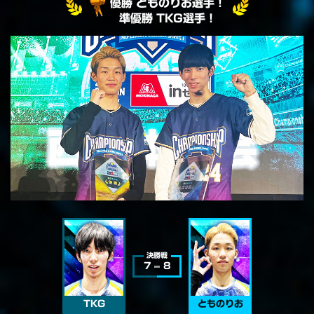
優勝 とものりお選手！
準優勝 TKG選手！
決勝戦
7
8
TKG
とものりお