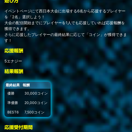
遊び方
イベントページにて西日本大会に出場する6名から応援するプレイヤー
を「2名」選択しよう！
大会の配信開始までにプレイヤーを1人でも応援していれば応援報酬を
獲得できます。
さらに応援したプレイヤーの最終結果に応じて「コイン」が獲得できま
す！
応援報酬
5エナジー
結果報酬
最終結果
報酬
優勝
30,000コイン
準優勝
20,000コイン
BEST6
7,500コイン
応援受付期間