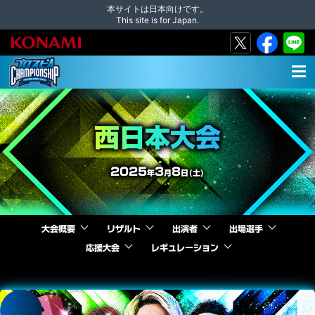
本サイトは日本向けです。
This site is for Japan.
MEN
U
西日本大会
2025
3
8
年
月
日(土)
大会概要
リザルト
出演者
出場選手
応援大会
レギュレーション