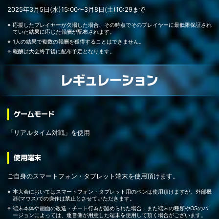
2025年3月5日(水)15:00〜3月8日(土)10:29まで
応援したプレイヤーが欠場した場合、その時点でそのプレイヤーに最低限保証され
ていた結果に応じた報酬が配布されます。
1人の結果で複数の報酬を獲得することはできません。
報酬は大会終了後に配布予定となります。
レギュレーション
ゲームモード
「リアルタイム対戦」を使用
使用端末
ご自身のスマートフォン・タブレット端末を使用頂けます。
本大会においてはスマートフォン・タブレット用のペンは使用頂けますが、外部機
器(マウス)での操作は禁止とさせていただきます。
端末本体や画面の改造・チート行為が認められた場合、また端末の種類やOSのバ
ージョンによっては、運営側が用意した端末を使用して頂く場合がございます。