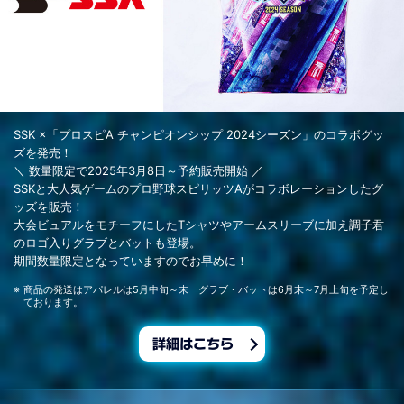
SSK ×「プロスピA チャンピオンシップ 2024シーズン」のコラボグッ
ズを発売！
＼ 数量限定で2025年3月8日～予約販売開始 ／
SSKと大人気ゲームのプロ野球スピリッツAがコラボレーションしたグ
ッズを販売！
大会ビュアルをモチーフにしたTシャツやアームスリーブに加え調子君
のロゴ入りグラブとバットも登場。
期間数量限定となっていますのでお早めに！
商品の発送はアパレルは5月中旬～末 グラブ・バットは6月末～7月上旬を予定し
ております。
詳細はこちら