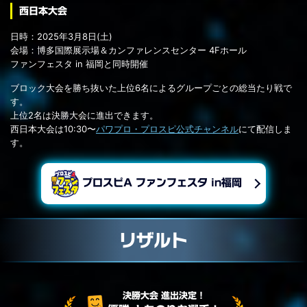
西日本大会
日時：2025
年
3
月
8
日(土)
会場：博多国際展示場＆カンファレンスセンター 4Fホール
ファンフェスタ in 福岡と同時開催
ブロック大会を勝ち抜いた上位6名によるグループごとの総当たり戦で
す。
上位2名は決勝大会に進出できます。
西日本大会は10:30〜
パワプロ・プロスピ公式チャンネル
にて配信しま
す。
プロスピA ファンフェスタ in福岡
リザルト
決勝大会 進出決定！