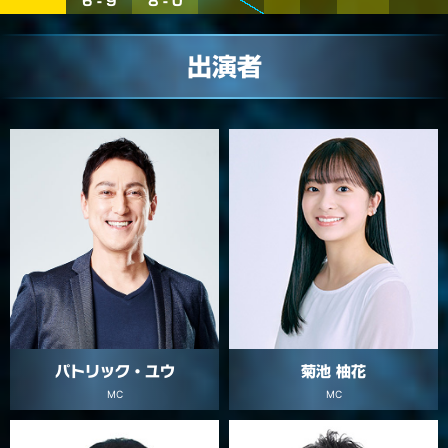
6 - 9
8 - 0
出演者
パトリック・ユウ
菊池 柚花
MC
MC