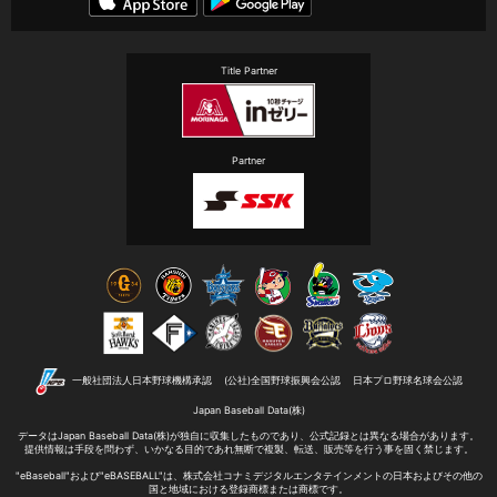
Title Partner
Partner
一般社団法人日本野球機構承認
(公社)全国野球振興会公認
日本プロ野球名球会公認
Japan Baseball Data(株)
データはJapan Baseball Data(株)が独自に収集したものであり、
公式記録とは異なる場合があります。
提供情報は手段を問わず、いかなる目的であれ無断で
複製、転送、販売等を行う事を固く禁じます。
"eBaseball"および"eBASEBALL"は、株式会社コナミデジタルエンタテインメントの日本およびその他の
国と地域における登録商標または商標です。