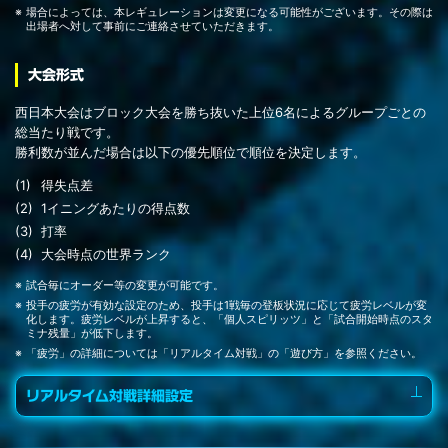
場合によっては、本レギュレーションは変更になる可能性がございます。その際は
出場者へ対して事前にご連絡させていただきます。
大会形式
西日本大会はブロック大会を勝ち抜いた上位6名によるグループごとの
総当たり戦です。
勝利数が並んだ場合は以下の優先順位で順位を決定します。
得失点差
1イニングあたりの得点数
打率
大会時点の世界ランク
試合毎にオーダー等の変更が可能です。
投手の疲労が有効な設定のため、投手は1戦毎の登板状況に応じて疲労レベルが変
化します。疲労レベルが上昇すると、「個人スピリッツ」と「試合開始時点のスタ
ミナ残量」が低下します。
「疲労」の詳細については「リアルタイム対戦」の「遊び方」を参照ください。
リアルタイム対戦詳細設定