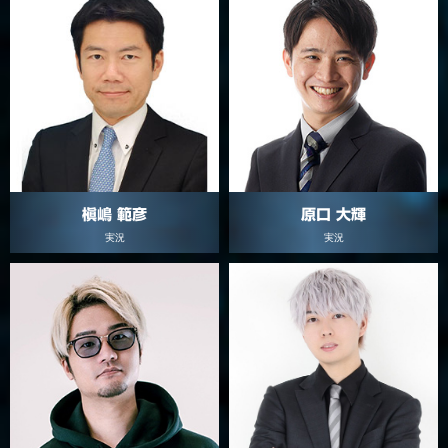
槇嶋 範彦
原口 大輝
実況
実況