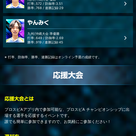
打率:.572 / 防御率:3.51
勝率:.768 / 連勝記録:29
やんみく
九州/沖縄大会 準優勝
打率:.649 / 防御率:2.69
勝率:.919 / 連勝記録:45
打率、防御率、勝率、連勝記録はオンライン予選の成績です。
応援大会
応援大会とは
プロスピAアプリ内で参加可能な、プロスピA チャンピオンシップに出
場する選手を応援するイベントです。
誰でも簡単に参加できますので、お気軽にご参加ください！