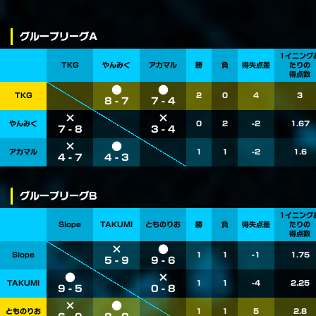
グループリーグA
1イニング
TKG
やんみく
アカマル
勝
負
得失点差
たりの
得点数
●
●
TKG
2
0
4
3
8 - 7
7 - 4
×
×
やんみく
0
2
-2
1.67
7 - 8
3 - 4
×
●
アカマル
1
1
-2
1.6
4 - 7
4 - 3
グループリーグB
1イニング
Slope
TAKUMI
とものりお
勝
負
得失点差
たりの
得点数
×
●
Slope
1
1
-1
1.75
5 - 9
9 - 6
●
×
TAKUMI
1
1
-4
2.25
9 - 5
0 - 8
×
●
とものりお
1
1
5
2.8