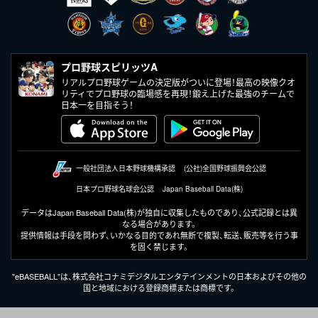
プロ野球スピリッツA
リアルプロ野球ゲームの決定版がついに登場！最高の映像クオ
リティでプロ野球の臨場感を再現！鍛え上げた最強のチームで
日本一を目指そう！
一般社団法人日本野球機構承認
(公社)全国野球振興会公認
日本プロ野球名球会公認
Japan Baseball Data(株)
データはJapan Baseball Data(株)が独自に収集したものであり、
公式記録とは異
なる場合があります。
提供情報は手段を問わず、いかなる目的であれ無断で
複製、転送、販売等を行う事
を固く禁じます。
"eBASEBALL"は、株式会社コナミデジタルエンタテインメントの日本およびその他の
国と地域における登録商標または商標です。