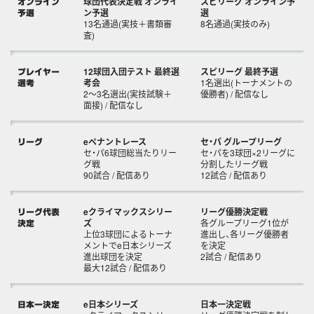
球団代表決定戦 オンライ
スピリーグ オンライン予
オンライン
ン予選
選
予選
13名通過(実技＋書類審
8名通過(実技のみ)
査)
12球団入団テスト 最終選
スピリーグ 最終予選
プレイヤー
考会
1名選出(トーナメントの
選考
2～3名選出(実技試験＋
優勝者) / 配信なし
面接) / 配信なし
eペナントレース
セ・パ グループリーグ
リーグ
セ・パ6球団総当たりリー
セ・パを3球団×2リーグに
グ戦
分割したリーグ戦
90試合 / 配信あり
12試合 / 配信あり
eクライマックスシリー
リーグ優勝決定戦
リーグ代表
ズ
各グループリーグ1位が
決定
上位3球団によるトーナ
進出し、各リーグ優勝者
メントでe日本シリーズ
を決定
進出球団を決定
2試合 / 配信あり
最大12試合 / 配信あり
e日本シリーズ
日本一決定戦
日本一決定