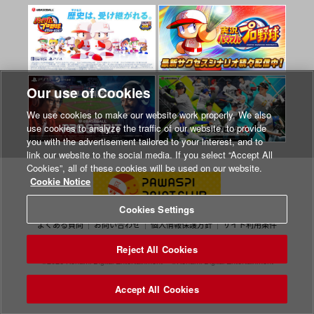
Our use of Cookies
We use cookies to make our website work properly. We also
use cookies to analyze the traffic of our website, to provide
you with the advertisement tailored to your interest, and to
link our website to the social media. If you select “Accept All
Cookies”, all of these cookies will be used on our website.
Cookie Notice
Cookies Settings
よくある質問
お問い合わせ
個人情報保護方針
サイト利用条件
Cookies Settings
Reject All Cookies
©2026 Konami Digital Entertainment
©Konami Digital Entertainment
Accept All Cookies