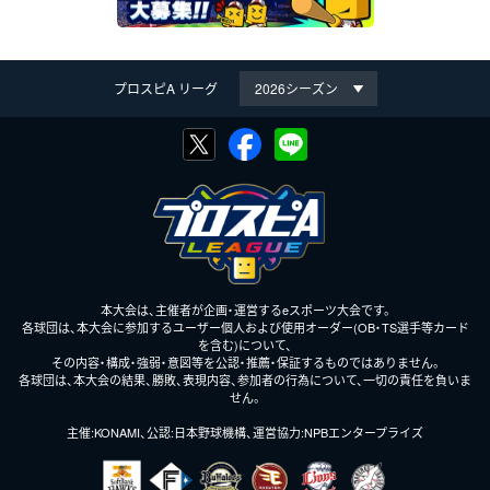
プロスピA リーグ
本大会は、主催者が企画・運営するeスポーツ大会です。
各球団は、本大会に参加するユーザー個人および使用オーダー(OB・TS選手等カード
を含む)について、
その内容・構成・強弱・意図等を公認・推薦・保証するものではありません。
各球団は、本大会の結果、勝敗、表現内容、参加者の行為について、一切の責任を負いま
せん。
主催:KONAMI、公認:日本野球機構、運営協力:NPBエンタープライズ