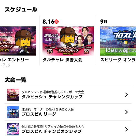
スケジュール
8.16
9
日
月
ャレ エントリー
ダルチャレ 決勝大会
- 7.16
大会一覧
ダルビッシュ有選手が監修したeスポーツ大会
ダルビッシュ チャレンジカップ
球団統一オーダーのNo.1を決める大会
プロスピA リーグ
個人戦の最高峰! リアタイの頂点を決める大会
プロスピA チャンピオンシップ