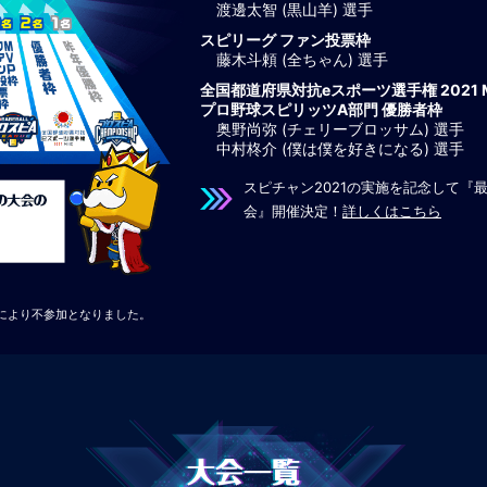
渡邊太智 (黒山羊) 選手
スピリーグ ファン投票枠
藤木斗頼 (全ちゃん) 選手
全国都道府県対抗eスポーツ選手権 2021 M
プロ野球スピリッツA部門 優勝者枠
奥野尚弥 (チェリーブロッサム) 選手
中村柊介 (僕は僕を好きになる) 選手
スピチャン2021の実施を記念して『
会』開催決定！
詳しくはこちら
合により不参加となりました。
大会一覧