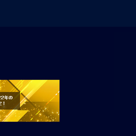
22年の
定！