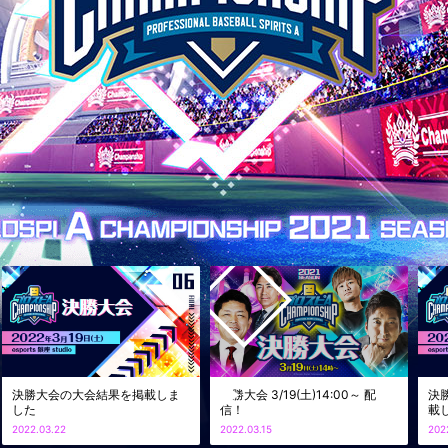
1シーズン さあ、君の出番だ！
決勝大会の大会結果を掲載しま
決勝大会 3/19(土)14:00～ 配
決
した
信！
載
2022.03.22
2022.03.15
202