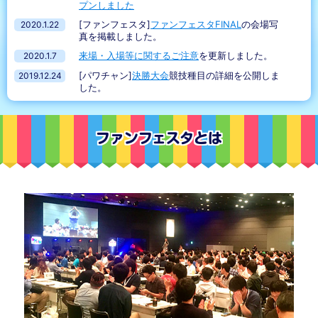
プンしました
[ファンフェスタ]
ファンフェスタFINAL
の会場写
2020.1.22
真を掲載しました。
来場・入場等に関するご注意
を更新しました。
2020.1.7
[パワチャン]
決勝大会
競技種目の詳細を公開しま
2019.12.24
した。
ファンフェスタとは