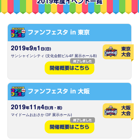
2019年度イベント一覧
ファンフェスタ in 東京
2019
9
1
東京
年
月
日(日)
大会
サンシャインシティ (文化会館ビル4F 展示ホールB)
終了しました
開催概要はこちら
ファンフェスタ in 大阪
2019
11
4
大阪
年
月
日(月・祝)
大会
マイドームおおさか (3F 展示ホール)
終了しました
開催概要はこちら