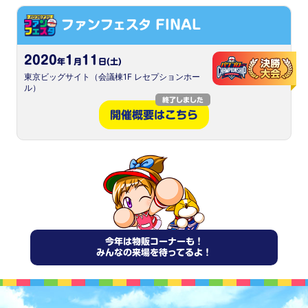
ファンフェスタ FINAL
2020
1
11
年
月
日(土)
東京ビッグサイト（会議棟1F レセプションホー
ル）
終了しました
開催概要はこちら
今年は物販コーナーも！
みんなの来場を待ってるよ！