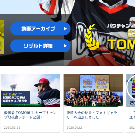
動画アーカイブ
TO
リザルト詳細
決勝
優勝者 TOMO選手 カープキャン
決勝大会の結果・フォトギャラ
送
プ地視察レポート公開！
リーを追加しました
2020.03.25
2020.01.12
202