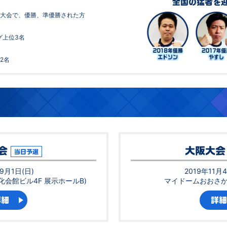
全国の猛者を
大会で、優勝、準優勝された方
グ上位3名
2名
会
大阪大会
当日予選
9月1日(日)
2019年11月
化会館ビル4F 展示ホールB)
マイドームおおさか 
詳細
詳細