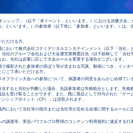
ピオンシップ」（以下「本イベント」といいます。）における決勝大会、
会」といいます。）の参加者（以下単に「参加者」といいます。）は、
いただける方。
場において株式会社コナミデジタルエンタテインメント（以下「当社」
、当社のグループ会社および大会運営業務委託先（以下総称して「当社
なお、当社は必要に応じて大会ルールを変更する場合がございます。
場で撮影された参加者の容ぼう等が含まれる写真、動画につき、インタ
とにご了承いただける方。
本オフライン大会への参加について、保護者の同意をあらかじめ得てい
該当すると当社が判断した場合、当該参加者は失格処分とします。失格
賞品も受け取ることができず、また、既に賞品として付与された「ゲー
オンシップポイント（CP）」は没収されます。
場内において当社等の指示または当社等が定める会場に関するルールに
への譲渡等、実況パワフルプロ野球のコンテンツ利用規約に違反する行