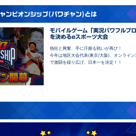
ャンピオンシップ(パワチャン)とは
モバイルゲーム「実況パワフルプ
を決めるeスポーツ大会
熱狂と興奮、手に汗握る戦いが再び！
今年は地区大会代表(東京/大阪)、オンライ
で激闘を繰り広げ、日本一を決定！！