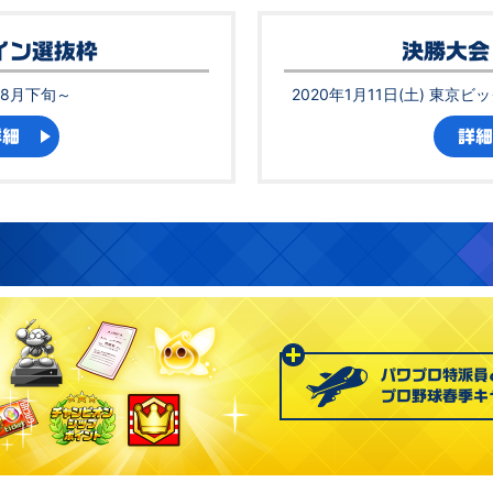
イン選抜枠
決勝大会
年8月下旬～
2020年1月11日(土)
東京ビッ
詳細
詳細
パワプロ特派員
プロ野球春季キ