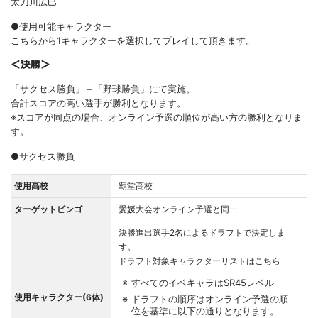
太刀川広巳
●使用可能キャラクター
こちら
から1キャラクターを選択してプレイして頂きます。
＜決勝＞
「サクセス勝負」＋「野球勝負」にて実施。
合計スコアの高い選手が勝利となります。
※スコアが同点の場合、オンライン予選の順位が高い方の勝利となりま
す。
●サクセス勝負
使用高校
覇堂高校
ターゲットビンゴ
愛媛大会オンライン予選と同一
決勝進出選手2名によるドラフトで決定しま
す。
ドラフト対象キャラクターリストは
こちら
すべてのイベキャラはSR45レベル
使用キャラクター(6体)
ドラフトの順序はオンライン予選の順
位を基準に以下の通りとなります。