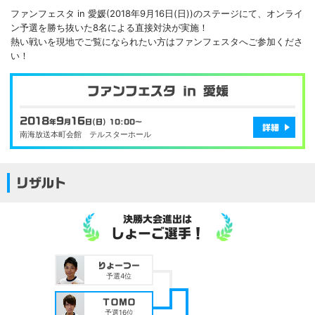
ファンフェスタ in 愛媛(2018年9月16日(日))のステージにて、
オンライ
ン予選を勝ち抜いた8名による直接対決が実施！
熱い戦いを現地でご覧になられたい方はファンフェスタへご参加くださ
い！
ファンフェスタ in 愛媛
2018
9
16
年
月
日(日) 10:00～
詳細
南海放送本町会館 テルスターホール
リザルト
決勝大会進出は
しょーご選手！
りょーつー
予選4位
ＴＯＭＯ
予選16位