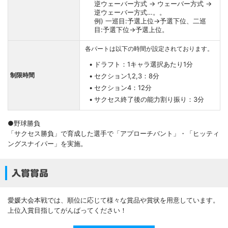
逆ウェーバー方式 → ウェーバー方式 →
逆ウェーバー方式…。。
例) 一巡目:予選上位→予選下位、二巡
目:予選下位→予選上位。
各パートは以下の時間が設定されております。
ドラフト：1キャラ選択あたり1分
制限時間
セクション1,2,3：8分
セクション4：12分
サクセス終了後の能力割り振り：3分
●野球勝負
「サクセス勝負」で育成した選手で「アプローチバント」・「ヒッティ
ングスナイパー」を実施。
入賞賞品
愛媛大会本戦では、順位に応じて様々な賞品や賞状を用意しています。
上位入賞目指してがんばってください！