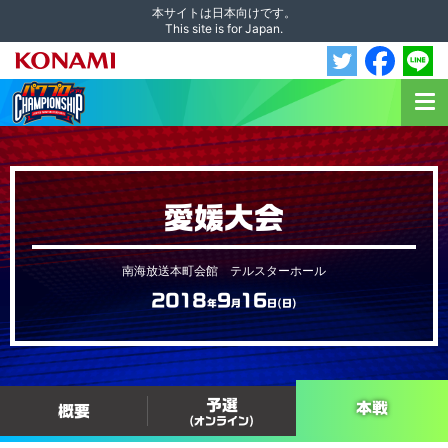
本サイトは日本向けです。
This site is for Japan.
愛媛大会
南海放送本町会館 テルスターホール
2018
9
16
年
月
日(日)
予選
本戦
概要
(オンライン)