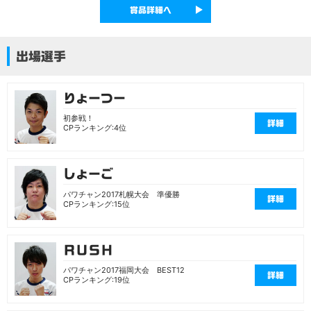
賞品詳細へ
出場選手
りょーつー
初参戦！
詳細
CPランキング:4位
しょーご
パワチャン2017札幌大会 準優勝
詳細
CPランキング:15位
ＲＵＳＨ
パワチャン2017福岡大会 BEST12
詳細
CPランキング:19位