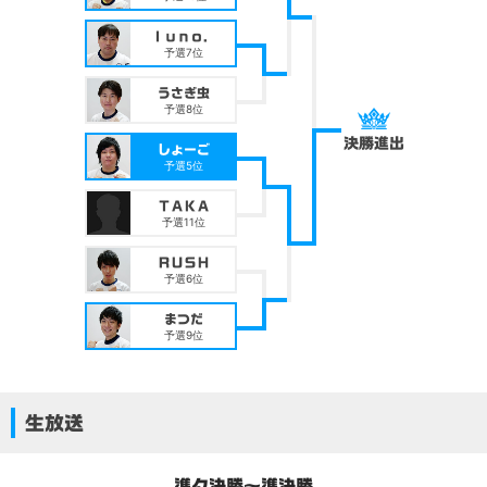
ｌｕｎｏ．
予選7位
うさぎ虫
予選8位
決勝進出
しょーご
予選5位
ＴＡＫＡ
予選11位
ＲＵＳＨ
予選6位
まつだ
予選9位
生放送
準々決勝～準決勝