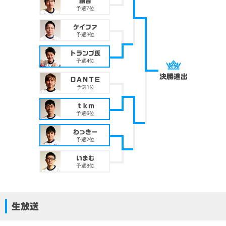
諭吉
予選7位
ケイファ
予選3位
トランプ氏
予選4位
決勝進出
ＤＡＮＴＥ
予選1位
ｔｋｍ
予選6位
わっきー
予選2位
いまむ
予選8位
生放送