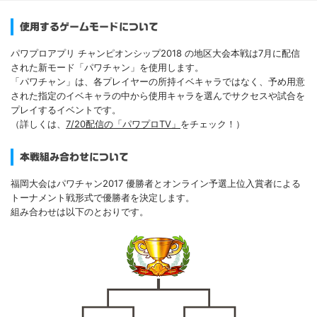
使用するゲームモードについて
パワプロアプリ チャンピオンシップ2018 の地区大会本戦は7月に配信
された新モード「パワチャン」を使用します。
「パワチャン」は、各プレイヤーの所持イベキャラではなく、予め用意
された指定のイベキャラの中から使用キャラを選んでサクセスや試合を
プレイするイベントです。
（詳しくは、
7/20配信の「パワプロTV」
をチェック！）
本戦組み合わせについて
福岡大会はパワチャン2017 優勝者とオンライン予選上位入賞者による
トーナメント戦形式で優勝者を決定します。
組み合わせは以下のとおりです。