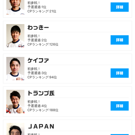
初参戦！
予選通過:1位
詳細
CPランキング:21位
わっきー
初参戦！
予選通過:2位
詳細
CPランキング:126位
ケイファ
初参戦！
予選通過:3位
詳細
CPランキング:94位
トランプ氏
初参戦！
予選通過:4位
詳細
CPランキング:188位
ＪＡＰＡＮ
初参戦！