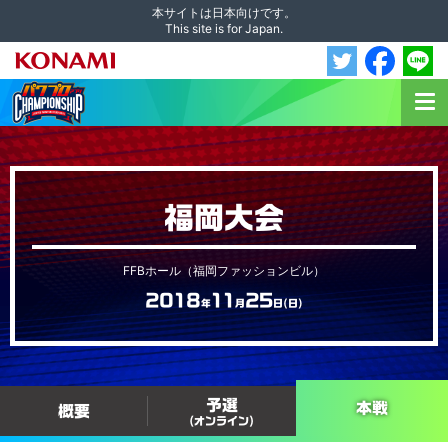
本サイトは日本向けです。
This site is for Japan.
福岡大会
FFBホール（福岡ファッションビル）
2018
11
25
年
月
日(日)
予選
本戦
概要
(オンライン)