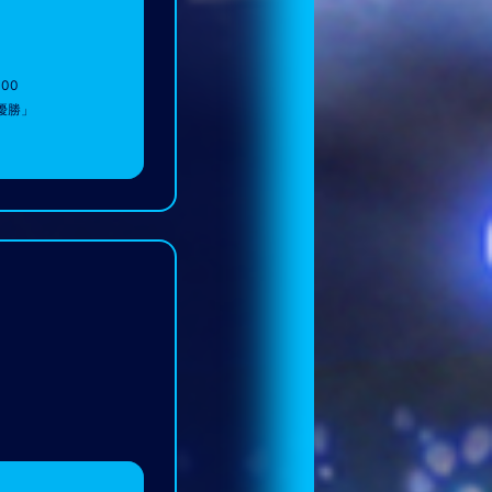
00
優勝」