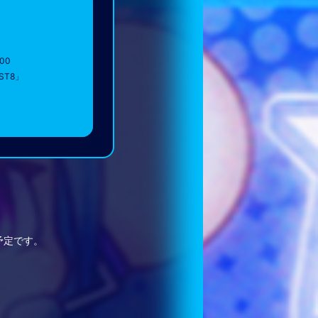
00
ST8」
予定です。