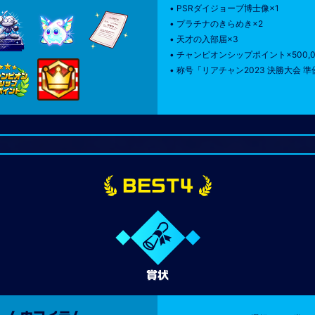
PSRダイジョーブ博士像×1
プラチナのきらめき×2
天才の入部届×3
チャンピオンシップポイント×500,0
称号「リアチャン2023 決勝大会 準
BEST4
賞状