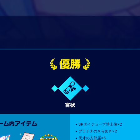
優勝
賞状
ーム内アイテム
SRダイジョーブ博士像×2
プラチナのきらめき×2
天才の入部届×5