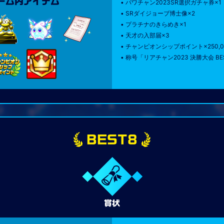
ーム内アイテム
パワチャン2023SR選択ガチャ券×1
SRダイジョーブ博士像×2
プラチナのきらめき×1
天才の入部届×3
チャンピオンシップポイント×250,0
称号「リアチャン2023 決勝大会 BE
BEST8
賞状