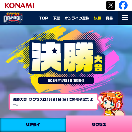
TOP
予選
オンライン選抜
決勝
賞品
MEN
U
2024年1月21日(日)配信
決勝大会 サクセスは1月21日(日)に開催予定だよ
ー。
リアタイ
サクセス