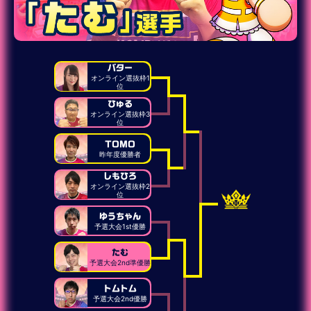
バター
オンライン選抜枠1
位
ひゅる
オンライン選抜枠3
位
TOMO
昨年度優勝者
しもひろ
オンライン選抜枠2
位
ゆうちゃん
予選大会1st優勝
たむ
予選大会2nd準優勝
トムトム
予選大会2nd優勝