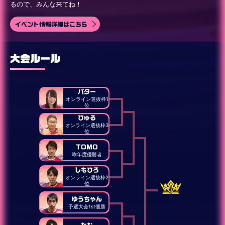
るので、みんな来てね！
イベント情報詳細はこちら
大会ルール
バター
オンライン選抜枠1
位
ひゅる
オンライン選抜枠3
位
TOMO
昨年度優勝者
しもひろ
オンライン選抜枠2
位
ゆうちゃん
予選大会1st優勝
たむ