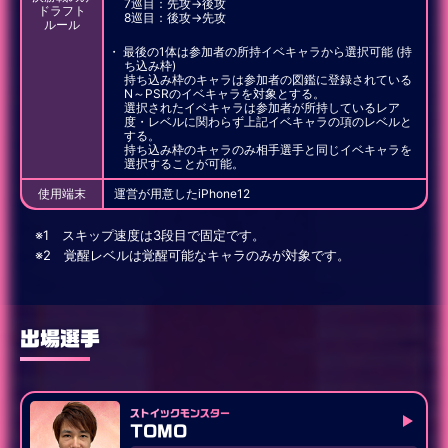
7巡目：先攻→後攻
ドラフト
8巡目：後攻→先攻
ルール
最後の1体は参加者の所持イベキャラから選択可能 (持
ち込み枠)
持ち込み枠のキャラは参加者の図鑑に登録されている
N～PSRのイベキャラを対象とする。
選択されたイベキャラは参加者が所持しているレア
度・レベルに関わらず上記イベキャラの項のレベルと
する。
持ち込み枠のキャラのみ相手選手と同じイベキャラを
選択することが可能。
使用端末
運営が用意したiPhone12
※1 スキップ速度は3段目で固定です。
※2 覚醒レベルは覚醒可能なキャラのみが対象です。
出場選手
ストイックモンスター
TOMO