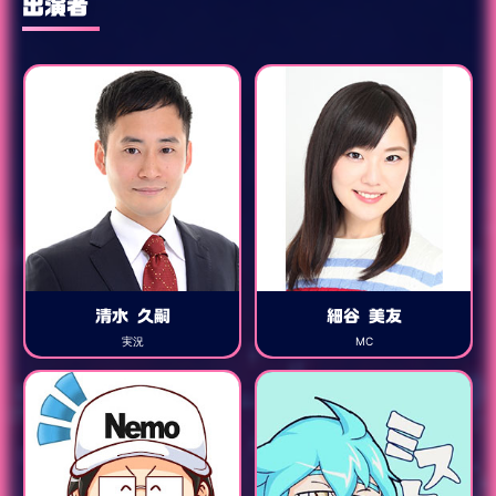
出演者
清水 久嗣
細谷 美友
実況
MC