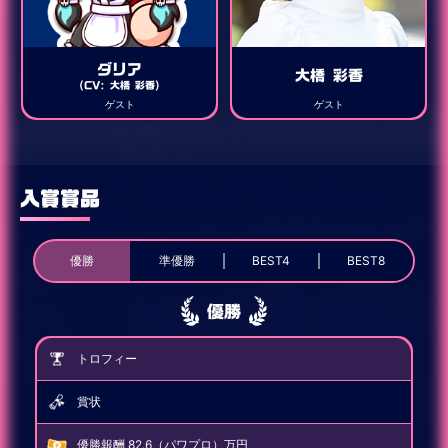
ダリア
大橋 彩香
(CV: 大橋 彩香)
ゲスト
ゲスト
入賞賞品
優勝
準優勝
BEST4
BEST8
優勝
トロフィー
賞状
優勝報酬 82.6（パワプロ）万円