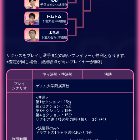
予選大会2nd準優勝
トムトム
予選大会2nd優勝
よらど
予選大会1st準優勝
サクセスをプレイし選手査定の高いプレイヤーが勝利となります。
※査定が同じ場合、総経験点が高いプレイヤーが勝利
準々決勝・準決勝
決勝
プレイ
ゲノム大学附属高校
シナリオ
<共通>
第1セクション：15分
第2セクション：15分
第3セクション：15分
第4セクション：15分
サクセス終了後の能力割り振り：3分 (※1)
<決勝戦のみ>
ドラフトの1キャラ選択あたり1分
制限時間