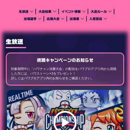
生放送
大会結果
イベント情報
大会ルール
出場選手
応援大会
出演者
入賞賞品
生放送
視聴キャンペーンのお知らせ
対象期間中に「パワチャン決勝大会」の配信を
パワプロアプリ内
から視聴
した方には、パワストーン×3をプレゼント！
詳しくはパワプロアプリ内のお知らせをご確認ください。