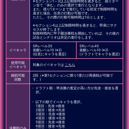
※セクション1～3は上記制限時間を過ぎると、残りター
ン全て「休む」のみの選択で進行となります。
また、残り1ターンまで進行している状況で制限時間を
過ぎた場合、任意の行動が可能です。
ただし、その際の行動可能時間は1分とします。
※セクション4は上記制限時間を過ぎると、即座にサク
セスが終了します。
制限時間内に甲子園決勝戦を開始していれば、その後の
試合とシナリオは所定の進行をします。
SRレベル35
SRレベル45
イベキャラ
覚醒レベル10 (※2)
覚醒レベル10 (※2)
(任意にキャラを選定)
(ドラフトでキャラを選定)
使用可能
対象のイベキャラは
こちら
イベキャラ
挑戦可能
2回（※第1セクションに限り1度だけ再挑戦が可能で
回数
す。)
ドラフト順：準決勝の査定が高い方が先攻・後攻を選
択。
以下の順でイべキャラを選択。
1巡目：先攻→後攻
2巡目：後攻→先攻
3巡目：先攻→後攻
4巡目：後攻→先攻
5巡目：先攻→後攻
6巡目：後攻→先攻
決勝戦のみ