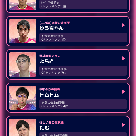
昨年度優勝者
CPランキング:3位
[二刀流]南極の金脈王
ゆうちゃん
予選大会1st優勝
CPランキング:1位
野球大好きっこ
よらど
予選大会1st準優勝
CPランキング:7位
6年ぶりの挑戦
トムトム
予選大会2nd優勝
CPランキング:84位
怪しいもの屋代表
たむ
予選大会2nd準優勝