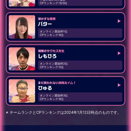
CPランキング:323位
溶かすな危険
バター
オンライン選抜枠1位
CPランキング:6位
湘南のサクセス先生
しもひろ
オンライン選抜枠2位
CPランキング:5位
まだ終われない決翔太イム！
ひゅる
オンライン選抜枠3位
CPランキング:8位
チームランクとCPランキングは2024年1月12日時点のものです。