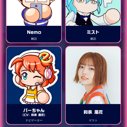
Nemo
ミスト
解説
解説
パーちゃん
和泉 風花
(CV: 和泉 風花)
ナビゲーター
ゲスト