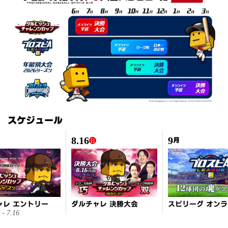
スケジュール
8.16
9
月
日
ャレ エントリー
ダルチャレ 決勝大会
 - 7.16