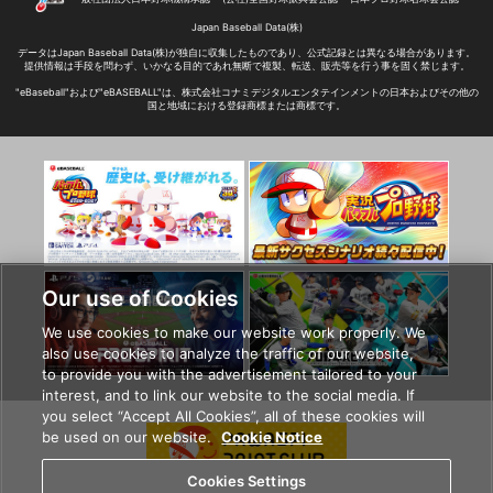
Japan Baseball Data(株)
データはJapan Baseball Data(株)が独自に収集したものであり、
公式記録とは異なる場合があります。
提供情報は手段を問わず、いかなる目的であれ無断で
複製、転送、販売等を行う事を固く禁じます。
"eBaseball"および"eBASEBALL"は、株式会社コナミデジタルエンタテインメントの日本およびその他の
国と地域における登録商標または商標です。
Our use of Cookies
We use cookies to make our website work properly. We
also use cookies to analyze the traffic of our website,
to provide you with the advertisement tailored to your
interest, and to link our website to the social media. If
you select “Accept All Cookies”, all of these cookies will
be used on our website.
Cookie Notice
Cookies Settings