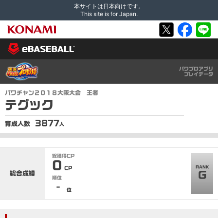
本サイトは日本向けです。
This site is for Japan.
パワプロアプリ
プレイデータ
パワチャン２０１８大阪大会 王者
テグック
3877
育成人数
人
総獲得CP
0
RANK
CP
G
総合成績
順位
‐
位