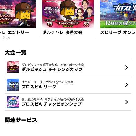
ャレ エントリー
ダルチャレ 決勝大会
- 7.16
大会一覧
ダルビッシュ有選手が監修したeスポーツ大会
ダルビッシュ チャレンジカップ
球団統一オーダーのNo.1を決める大会
プロスピA リーグ
個人戦の最高峰! リアタイの頂点を決める大会
プロスピA チャンピオンシップ
関連サービス