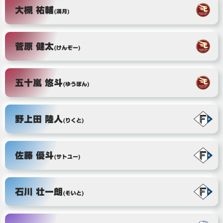
大槻 祐輔
(満月)
菅原 健太
(けんぞー)
五十嵐 悠斗
(ゆうぽん)
野上田 陸人
(りくと)
佐藤 優斗
(サトユー)
石川 壮一朗
(そいと)