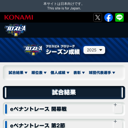
本サイトは日本向けです。
This site is for Japan.
プロスピA プロリーグ
2025
シーズン成績
試合結果
順位表
個人成績
表彰
球団代表選手
試合結果
eペナントレース 開幕戦
eペナントレース 第2節