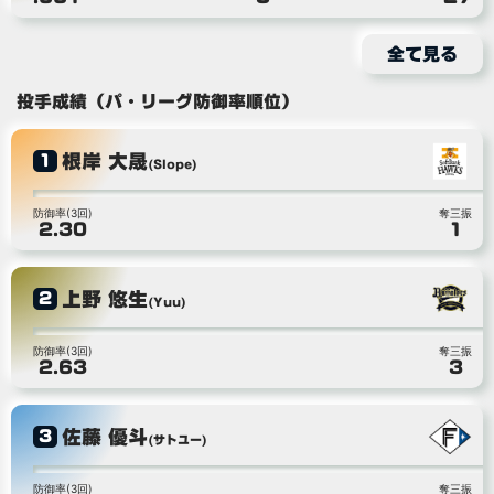
全て見る
投手成績（パ・リーグ防御率順位）
根岸 大晟
1
(Slope)
防御率(3回)
奪三振
2.30
1
上野 悠生
2
(Yuu)
防御率(3回)
奪三振
2.63
3
佐藤 優斗
3
(サトユー)
防御率(3回)
奪三振