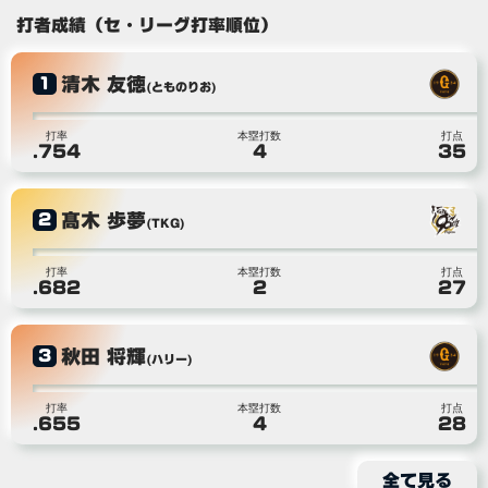
打者成績（セ・リーグ打率順位）
清木 友徳
1
(とものりお)
打率
本塁打数
打点
.754
4
35
髙木 歩夢
2
(TKG)
打率
本塁打数
打点
.682
2
27
秋田 将輝
3
(ハリー)
打率
本塁打数
打点
.655
4
28
全て見る