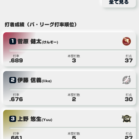
全て見る
打者成績（パ・リーグ打率順位）
菅原 健太
1
(けんぞー)
打率
本塁打数
打点
.689
3
37
伊藤 信義
2
(like)
打率
本塁打数
打点
.676
2
30
上野 悠生
3
(Yuu)
打率
本塁打数
打点
.661
5
27