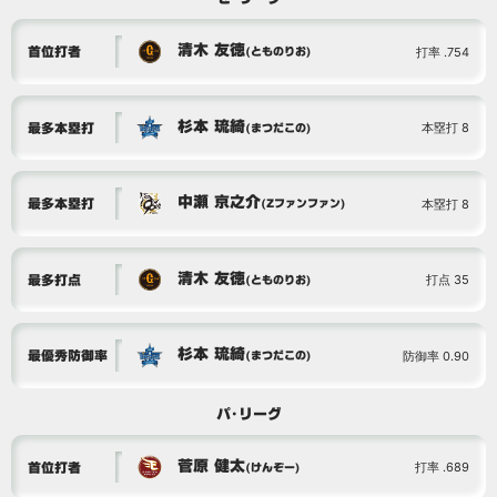
清木 友徳
打率 .754
首位打者
(とものりお)
杉本 琉綺
本塁打 8
最多本塁打
(まつだこの)
中瀬 京之介
本塁打 8
最多本塁打
(Zファンファン)
清木 友徳
打点 35
最多打点
(とものりお)
杉本 琉綺
防御率 0.90
最優秀防御率
(まつだこの)
パ･リーグ
菅原 健太
打率 .689
首位打者
(けんぞー)