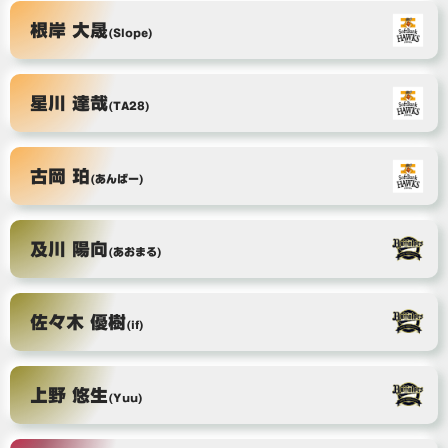
根岸 大晟
(Slope)
星川 達哉
(TA28)
古岡 珀
(あんばー)
及川 陽向
(あおまる)
佐々木 優樹
(if)
上野 悠生
(Yuu)