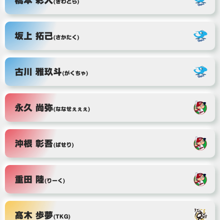
(きわどら)
坂上 拓己
(さかたく)
古川 雅玖斗
(がくちゃ)
永久 尚弥
(ななせぇぇぇ)
沖根 彰吾
(ぱせり)
重田 陸
(りーく)
髙木 歩夢
(TKG)