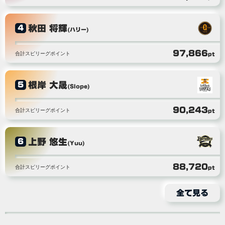
秋田 将輝
4
(ハリー)
97,866
合計スピリーグポイント
pt
根岸 大晟
5
(Slope)
90,243
合計スピリーグポイント
pt
上野 悠生
6
(Yuu)
88,720
合計スピリーグポイント
pt
全て見る