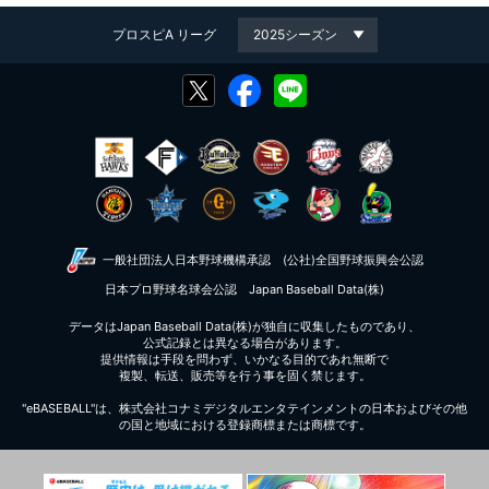
プロスピA リーグ
一般社団法人日本野球機構承認
(公社)全国野球振興会公認
日本プロ野球名球会公認
Japan Baseball Data(株)
データはJapan Baseball Data(株)が独自に収集したものであり、
公式記録とは異なる場合があります。
提供情報は手段を問わず、いかなる目的であれ無断で
複製、転送、販売等を行う事を固く禁じます。
"eBASEBALL"は、株式会社コナミデジタルエンタテインメントの日本およびその他
の国と地域における登録商標または商標です。