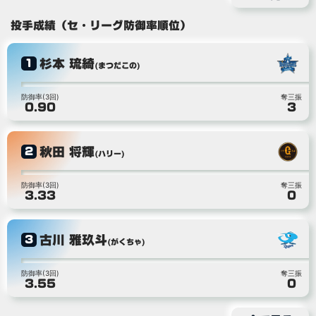
投手成績（セ・リーグ防御率順位）
杉本 琉綺
1
(まつだこの)
防御率(3回)
奪三振
0.90
3
秋田 将輝
2
(ハリー)
防御率(3回)
奪三振
3.33
0
古川 雅玖斗
3
(がくちゃ)
防御率(3回)
奪三振
3.55
0