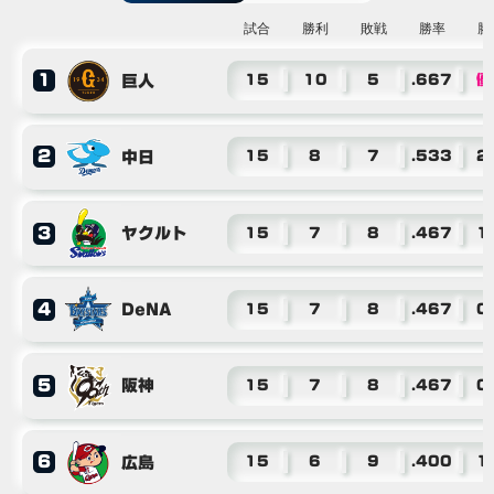
試合
勝利
敗戦
勝率
勝
1
巨人
15
10
5
.667
優
2
中日
15
8
7
.533
2
3
ヤクルト
15
7
8
.467
1
4
DeNA
15
7
8
.467
0
5
阪神
15
7
8
.467
0
6
広島
15
6
9
.400
1