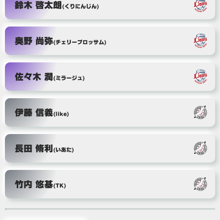
鈴木 啓太朗
(くりにんじん)
奥野 尚弥
(チェリーブロッサム)
佐々木 潤
(ミラージュ)
伊藤 信義
(like)
長田 脩利
(いあた)
竹内 悠基
(TK)