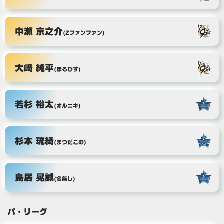
中瀬 京之介
(Zファンファン)
大﨑 純平
(ほるひす)
若杉 裕太
(オルニキ)
杉本 琉綺
(まつだこの)
鳥居 晃誠
(名無し)
パ・リーグ