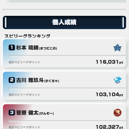
個人成績
スピリーグランキング
杉本 琉綺
1
(まつだこの)
116,031
合計スピリーグポイント
pt
古川 雅玖斗
2
(がくちゃ)
103,104
合計スピリーグポイント
pt
菅原 健太
3
(けんぞー)
102,327
合計スピリーグポイント
pt