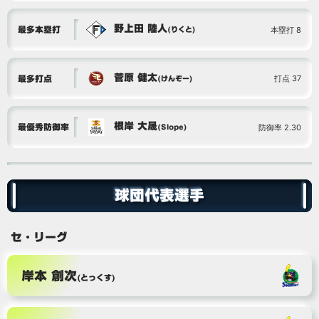
野上田 陸人
本塁打 8
最多本塁打
(りくと)
菅原 健太
打点 37
最多打点
(けんぞー)
根岸 大晟
防御率 2.30
最優秀防御率
(Slope)
球団代表選手
セ・リーグ
岸本 創次
(とっくす)