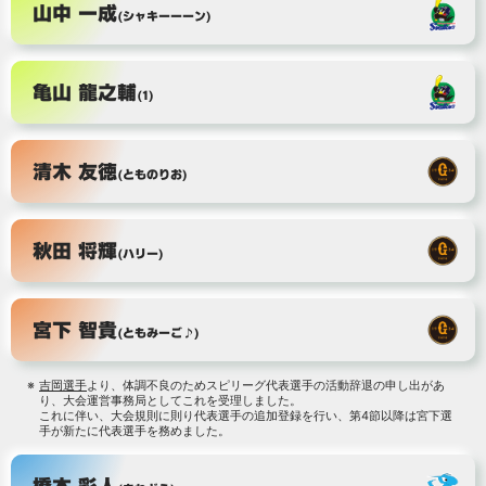
山中 一成
(シャキーーーン)
亀山 龍之輔
(1)
清木 友徳
(とものりお)
秋田 将輝
(ハリー)
宮下 智貴
(ともみーご♪)
吉岡選手
より、体調不良のためスピリーグ代表選手の活動辞退の申し出があ
り、大会運営事務局としてこれを受理しました。
これに伴い、大会規則に則り代表選手の追加登録を行い、第4節以降は宮下選
手が新たに代表選手を務めました。
橋本 彩人