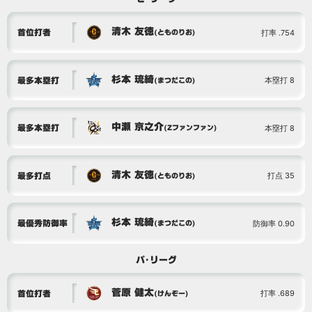
清木 友徳
打率 .754
首位打者
(とものりお)
杉本 琉綺
本塁打 8
最多本塁打
(まつだこの)
中瀬 京之介
本塁打 8
最多本塁打
(Zファンファン)
清木 友徳
打点 35
最多打点
(とものりお)
杉本 琉綺
防御率 0.90
最優秀防御率
(まつだこの)
パ･リーグ
菅原 健太
打率 .689
首位打者
(けんぞー)