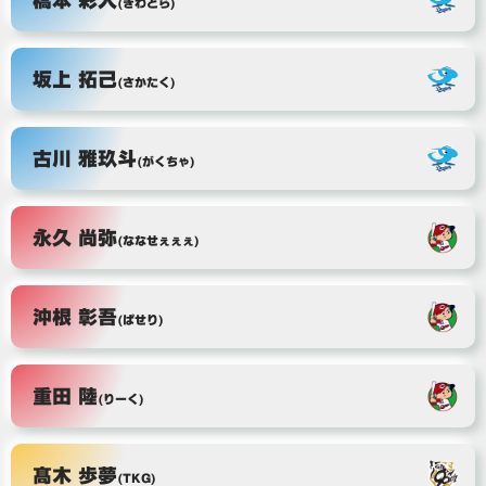
(きわどら)
坂上 拓己
(さかたく)
古川 雅玖斗
(がくちゃ)
永久 尚弥
(ななせぇぇぇ)
沖根 彰吾
(ぱせり)
重田 陸
(りーく)
髙木 歩夢
(TKG)