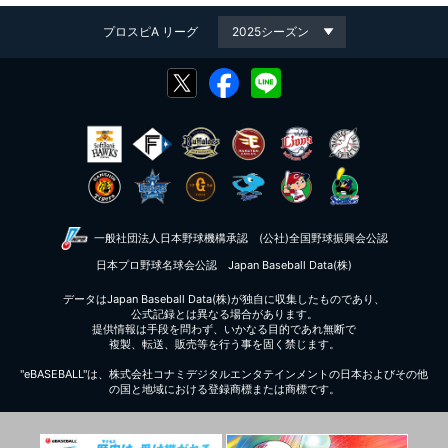
プロスピA リーグ
一般社団法人日本野球機構承認
(公社)全国野球振興会公認
日本プロ野球名球会公認
Japan Baseball Data(株)
データはJapan Baseball Data(株)が独自に収集したものであり、
公式記録とは異なる場合があります。
提供情報は手段を問わず、いかなる目的であれ無断で
複製、転送、販売等を行う事を固く禁じます。
"eBASEBALL"は、株式会社コナミデジタルエンタテインメントの日本およびその他
の国と地域における登録商標または商標です。