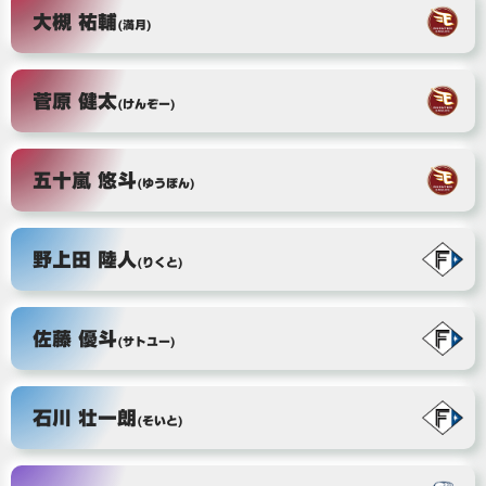
大槻 祐輔
(満月)
菅原 健太
(けんぞー)
五十嵐 悠斗
(ゆうぽん)
野上田 陸人
(りくと)
佐藤 優斗
(サトユー)
石川 壮一朗
(そいと)