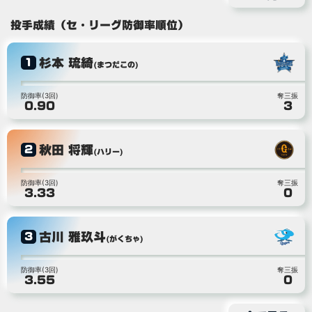
投手成績（セ・リーグ防御率順位）
杉本 琉綺
1
(まつだこの)
防御率(3回)
奪三振
0.90
3
秋田 将輝
2
(ハリー)
防御率(3回)
奪三振
3.33
0
古川 雅玖斗
3
(がくちゃ)
防御率(3回)
奪三振
3.55
0