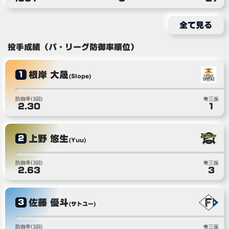
全て見る
投手成績（パ・リーグ防御率順位）
根岸 大晟
1
(Slope)
防御率(3回)
奪三振
2.30
1
上野 悠生
2
(Yuu)
防御率(3回)
奪三振
2.63
3
佐藤 優斗
3
(サトユー)
防御率(3回)
奪三振