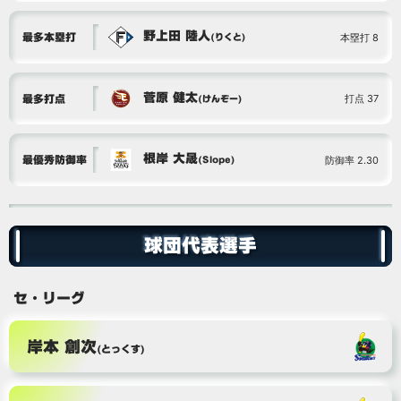
野上田 陸人
本塁打 8
最多本塁打
(りくと)
菅原 健太
打点 37
最多打点
(けんぞー)
根岸 大晟
防御率 2.30
最優秀防御率
(Slope)
球団代表選手
セ・リーグ
岸本 創次
(とっくす)