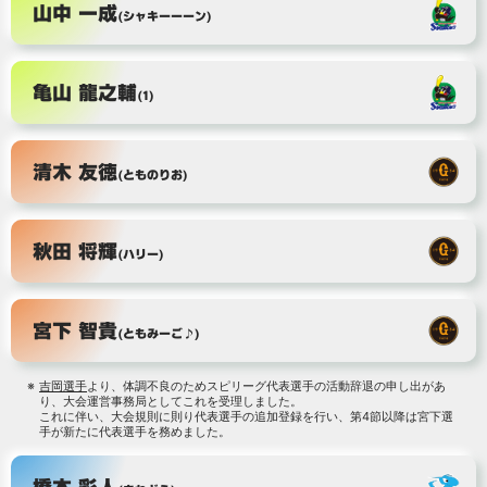
山中 一成
(シャキーーーン)
亀山 龍之輔
(1)
清木 友徳
(とものりお)
秋田 将輝
(ハリー)
宮下 智貴
(ともみーご♪)
吉岡選手
より、体調不良のためスピリーグ代表選手の活動辞退の申し出があ
り、大会運営事務局としてこれを受理しました。
これに伴い、大会規則に則り代表選手の追加登録を行い、第4節以降は宮下選
手が新たに代表選手を務めました。
橋本 彩人