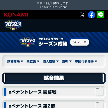
本サイトは日本向けです。
This site is for Japan.
プロスピA プロリーグ
2025
シーズン成績
試合結果
順位表
個人成績
表彰
球団代表選手
試合結果
eペナントレース 開幕戦
eペナントレース 第2節