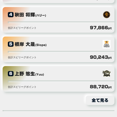
秋田 将輝
4
(ハリー)
97,866
合計スピリーグポイント
pt
根岸 大晟
5
(Slope)
90,243
合計スピリーグポイント
pt
上野 悠生
6
(Yuu)
88,720
合計スピリーグポイント
pt
全て見る