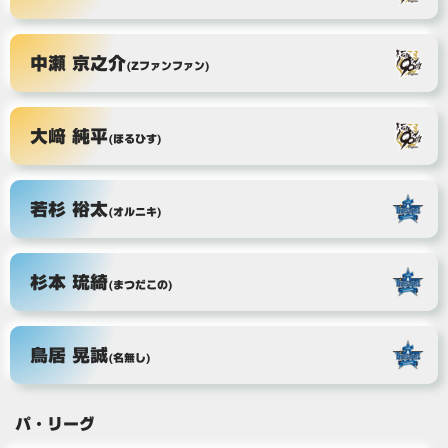
中瀬 京之介
(Zファンファン)
大﨑 純平
(ほるひす)
若杉 裕太
(オルニキ)
杉本 琉綺
(まつだこの)
鳥居 晃誠
(名無し)
パ・リーグ