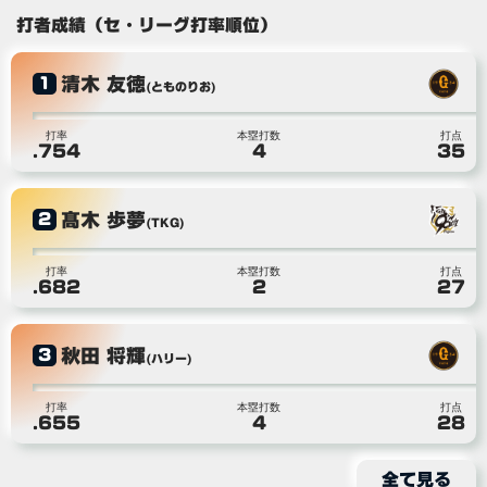
打者成績（セ・リーグ打率順位）
清木 友徳
1
(とものりお)
打率
本塁打数
打点
.754
4
35
髙木 歩夢
2
(TKG)
打率
本塁打数
打点
.682
2
27
秋田 将輝
3
(ハリー)
打率
本塁打数
打点
.655
4
28
全て見る