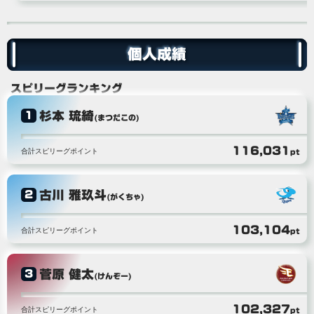
個人成績
スピリーグランキング
杉本 琉綺
1
(まつだこの)
116,031
合計スピリーグポイント
pt
古川 雅玖斗
2
(がくちゃ)
103,104
合計スピリーグポイント
pt
菅原 健太
3
(けんぞー)
102,327
合計スピリーグポイント
pt