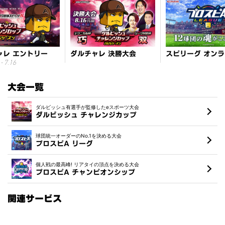
ャレ エントリー
ダルチャレ 決勝大会
- 7.16
大会一覧
ダルビッシュ有選手が監修したeスポーツ大会
ダルビッシュ チャレンジカップ
球団統一オーダーのNo.1を決める大会
プロスピA リーグ
個人戦の最高峰! リアタイの頂点を決める大会
プロスピA チャンピオンシップ
関連サービス