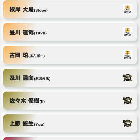
根岸 大晟
(Slope)
星川 達哉
(TA28)
古岡 珀
(あんばー)
及川 陽向
(あおまる)
佐々木 優樹
(if)
上野 悠生
(Yuu)