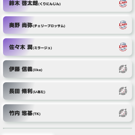
鈴木 啓太朗
(くりにんじん)
奥野 尚弥
(チェリーブロッサム)
佐々木 潤
(ミラージュ)
伊藤 信義
(like)
長田 脩利
(いあた)
竹内 悠基
(TK)