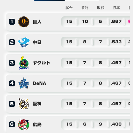
試合
勝利
敗戦
勝率
勝
1
巨人
15
10
5
.667
優
2
中日
15
8
7
.533
2
3
ヤクルト
15
7
8
.467
1
4
DeNA
15
7
8
.467
0
5
阪神
15
7
8
.467
0
6
広島
15
6
9
.400
1