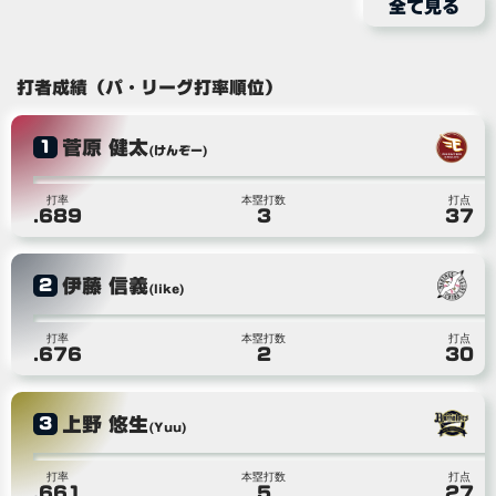
全て見る
打者成績（パ・リーグ打率順位）
菅原 健太
1
(けんぞー)
打率
本塁打数
打点
.689
3
37
伊藤 信義
2
(like)
打率
本塁打数
打点
.676
2
30
上野 悠生
3
(Yuu)
打率
本塁打数
打点
.661
5
27