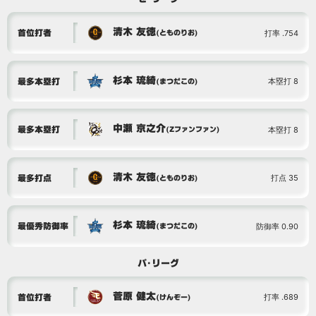
清木 友徳
打率 .754
首位打者
(とものりお)
杉本 琉綺
本塁打 8
最多本塁打
(まつだこの)
中瀬 京之介
本塁打 8
最多本塁打
(Zファンファン)
清木 友徳
打点 35
最多打点
(とものりお)
杉本 琉綺
防御率 0.90
最優秀防御率
(まつだこの)
パ･リーグ
菅原 健太
打率 .689
首位打者
(けんぞー)