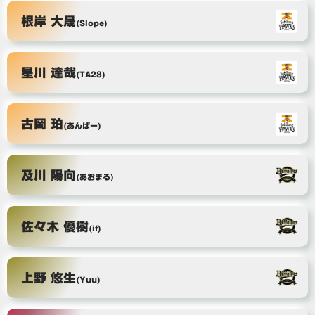
根岸 大晟
(Slope)
星川 達哉
(TA28)
古岡 珀
(あんばー)
及川 陽向
(あおまる)
佐々木 優樹
(if)
上野 悠生
(Yuu)