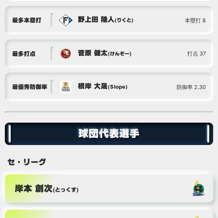
野上田 陸人
本塁打 8
最多本塁打
(りくと)
菅原 健太
打点 37
最多打点
(けんぞー)
根岸 大晟
防御率 2.30
最優秀防御率
(Slope)
球団代表選手
セ・リーグ
岸本 創次
(とっくす)