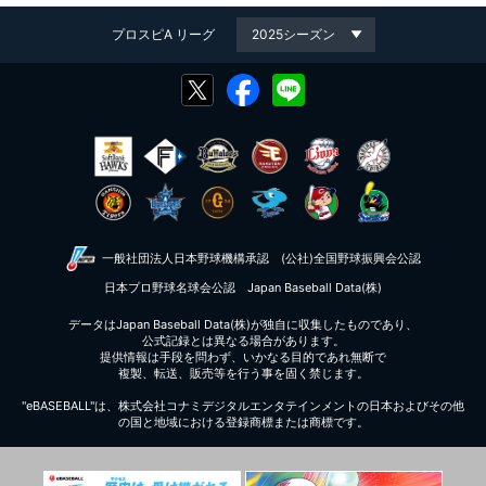
プロスピA リーグ
一般社団法人日本野球機構承認
(公社)全国野球振興会公認
日本プロ野球名球会公認
Japan Baseball Data(株)
データはJapan Baseball Data(株)が独自に収集したものであり、
公式記録とは異なる場合があります。
提供情報は手段を問わず、いかなる目的であれ無断で
複製、転送、販売等を行う事を固く禁じます。
"eBASEBALL"は、株式会社コナミデジタルエンタテインメントの日本およびその他
の国と地域における登録商標または商標です。