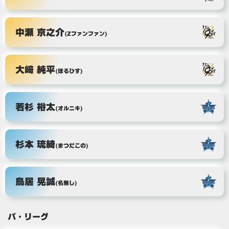
中瀬 京之介
(Zファンファン)
大﨑 純平
(ほるひす)
若杉 裕太
(オルニキ)
杉本 琉綺
(まつだこの)
鳥居 晃誠
(名無し)
パ・リーグ