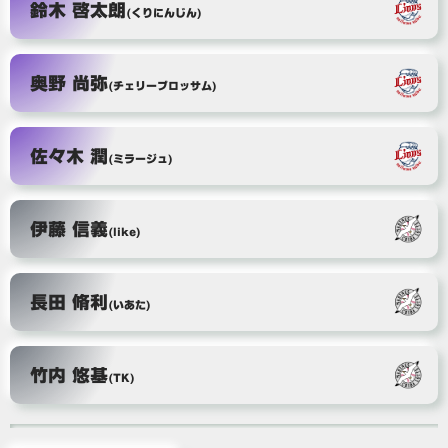
鈴木 啓太朗
(くりにんじん)
奥野 尚弥
(チェリーブロッサム)
佐々木 潤
(ミラージュ)
伊藤 信義
(like)
長田 脩利
(いあた)
竹内 悠基
(TK)