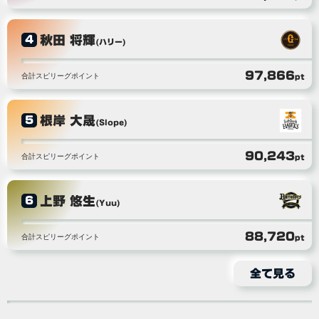
秋田 将輝
4
(ハリー)
97,866
合計スピリーグポイント
pt
根岸 大晟
5
(Slope)
90,243
合計スピリーグポイント
pt
上野 悠生
6
(Yuu)
88,720
合計スピリーグポイント
pt
全て見る