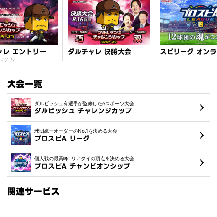
ャレ エントリー
ダルチャレ 決勝大会
- 7.16
大会一覧
ダルビッシュ有選手が監修したeスポーツ大会
ダルビッシュ チャレンジカップ
球団統一オーダーのNo.1を決める大会
プロスピA リーグ
個人戦の最高峰! リアタイの頂点を決める大会
プロスピA チャンピオンシップ
関連サービス