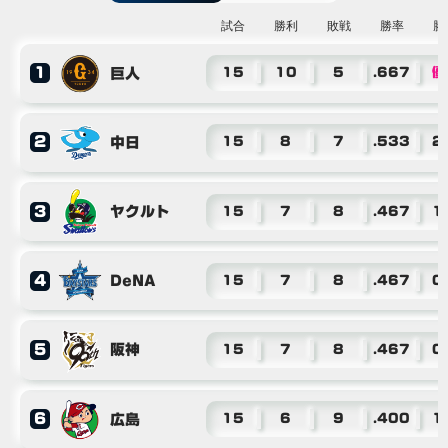
試合
勝利
敗戦
勝率
勝
1
巨人
15
10
5
.667
優
2
中日
15
8
7
.533
2
3
ヤクルト
15
7
8
.467
1
4
DeNA
15
7
8
.467
0
5
阪神
15
7
8
.467
0
6
広島
15
6
9
.400
1