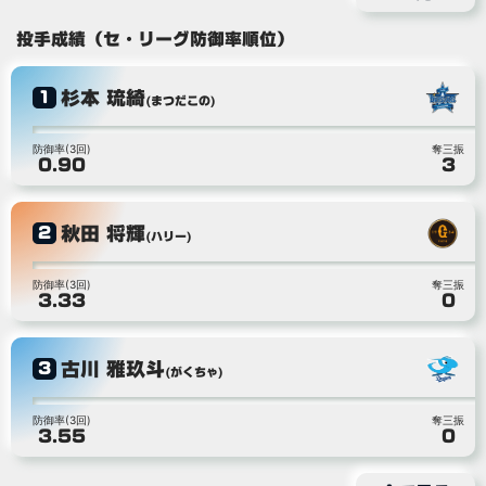
投手成績（セ・リーグ防御率順位）
杉本 琉綺
1
(まつだこの)
防御率(3回)
奪三振
0.90
3
秋田 将輝
2
(ハリー)
防御率(3回)
奪三振
3.33
0
古川 雅玖斗
3
(がくちゃ)
防御率(3回)
奪三振
3.55
0