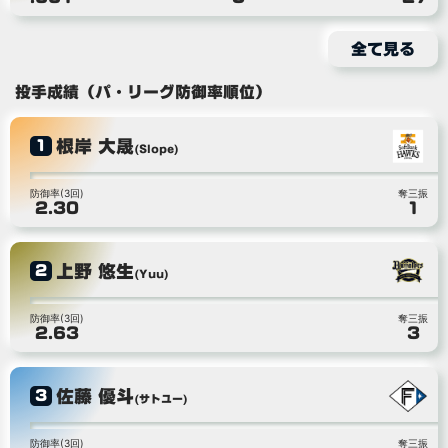
全て見る
投手成績（パ・リーグ防御率順位）
根岸 大晟
1
(Slope)
防御率(3回)
奪三振
2.30
1
上野 悠生
2
(Yuu)
防御率(3回)
奪三振
2.63
3
佐藤 優斗
3
(サトユー)
防御率(3回)
奪三振