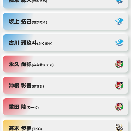
(きわどら)
坂上 拓己
(さかたく)
古川 雅玖斗
(がくちゃ)
永久 尚弥
(ななせぇぇぇ)
沖根 彰吾
(ぱせり)
重田 陸
(りーく)
髙木 歩夢
(TKG)