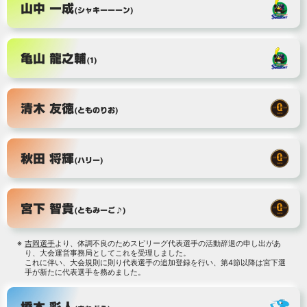
山中 一成
(シャキーーーン)
亀山 龍之輔
(1)
清木 友徳
(とものりお)
秋田 将輝
(ハリー)
宮下 智貴
(ともみーご♪)
吉岡選手
より、体調不良のためスピリーグ代表選手の活動辞退の申し出があ
り、大会運営事務局としてこれを受理しました。
これに伴い、大会規則に則り代表選手の追加登録を行い、第4節以降は宮下選
手が新たに代表選手を務めました。
橋本 彩人