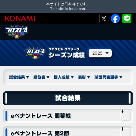
本サイトは日本向けです。
This site is for Japan.
プロスピA プロリーグ
2025
シーズン成績
試合結果
順位表
個人成績
表彰
球団代表選手
試合結果
eペナントレース 開幕戦
eペナントレース 第2節