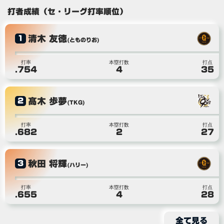
打者成績（セ・リーグ打率順位）
清木 友徳
1
(とものりお)
打率
本塁打数
打点
.754
4
35
髙木 歩夢
2
(TKG)
打率
本塁打数
打点
.682
2
27
秋田 将輝
3
(ハリー)
打率
本塁打数
打点
.655
4
28
全て見る