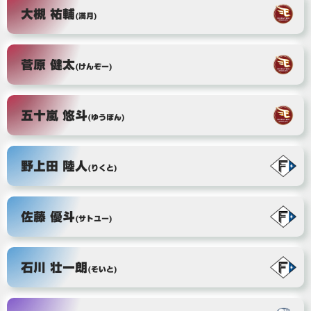
大槻 祐輔
(満月)
菅原 健太
(けんぞー)
五十嵐 悠斗
(ゆうぽん)
野上田 陸人
(りくと)
佐藤 優斗
(サトユー)
石川 壮一朗
(そいと)