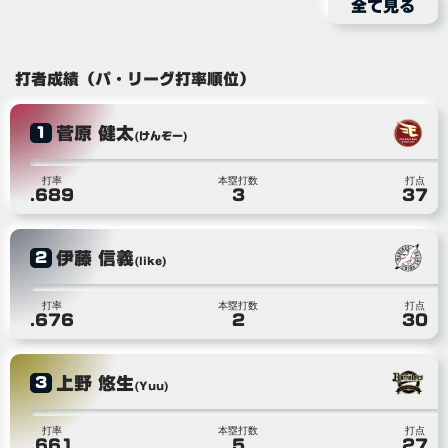
全て見る
打者成績（パ・リーグ打率順位）
菅原 健太
1
(けんぞー)
打率
本塁打数
打点
.689
3
37
伊藤 信義
2
(like)
打率
本塁打数
打点
.676
2
30
上野 悠生
3
(Yuu)
打率
本塁打数
打点
.661
5
27