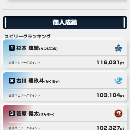
個人成績
スピリーグランキング
杉本 琉綺
1
(まつだこの)
116,031
合計スピリーグポイント
pt
古川 雅玖斗
2
(がくちゃ)
103,104
合計スピリーグポイント
pt
菅原 健太
3
(けんぞー)
102,327
合計スピリーグポイント
pt