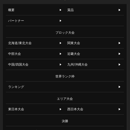
概要
賞品
パートナー
ブロック大会
北海道/東北大会
関東大会
中部大会
近畿大会
中国/四国大会
九州/沖縄大会
世界ランク枠
ランキング
エリア大会
東日本大会
西日本大会
決勝