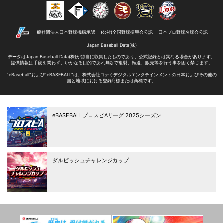
一般社団法人日本野球機構承認
(公社)全国野球振興会公認
日本プロ野球名球会公認
Japan Baseball Data(株)
データはJapan Baseball Data(株)が独自に収集したものであり、
公式記録とは異なる場合があります。
提供情報は手段を問わず、いかなる目的であれ無断で
複製、転送、販売等を行う事を固く禁じます。
"eBaseball"および"eBASEBALL"は、株式会社コナミデジタルエンタテインメントの日本およびその他の
国と地域における登録商標または商標です。
eBASEBALLプロスピAリーグ
2025シーズン
ダルビッシュチャレンジカップ