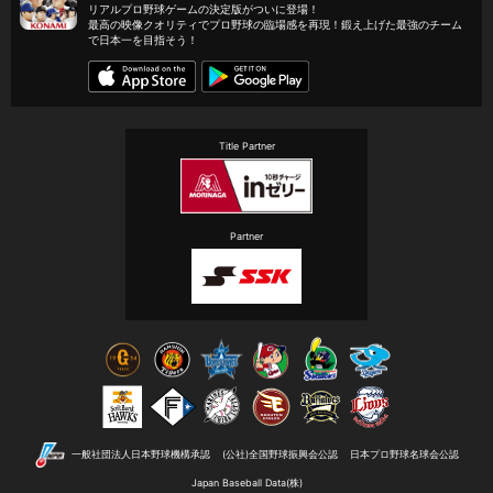
リアルプロ野球ゲームの決定版がついに登場！
最高の映像クオリティでプロ野球の臨場感を再現！鍛え上げた最強のチーム
で日本一を目指そう！
Title Partner
Partner
一般社団法人日本野球機構承認
(公社)全国野球振興会公認
日本プロ野球名球会公認
Japan Baseball Data(株)