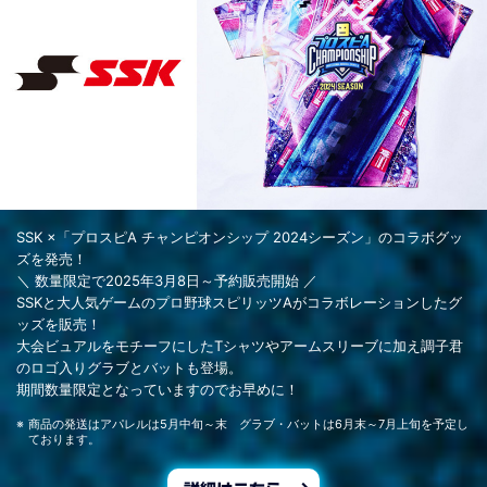
SSK ×「プロスピA チャンピオンシップ 2024シーズン」のコラボグッ
ズを発売！
＼ 数量限定で2025年3月8日～予約販売開始 ／
SSKと大人気ゲームのプロ野球スピリッツAがコラボレーションしたグ
ッズを販売！
大会ビュアルをモチーフにしたTシャツやアームスリーブに加え調子君
のロゴ入りグラブとバットも登場。
期間数量限定となっていますのでお早めに！
商品の発送はアパレルは5月中旬～末 グラブ・バットは6月末～7月上旬を予定し
ております。