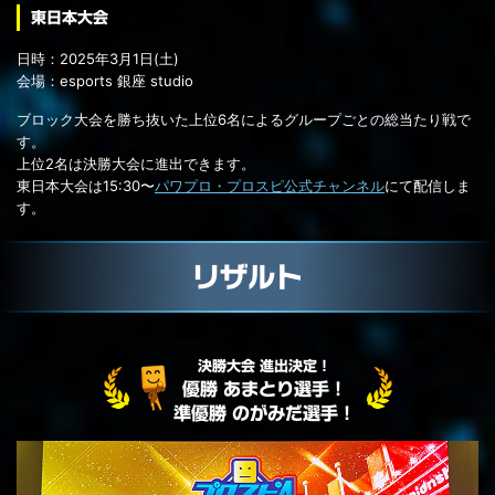
東日本大会
日時：2025
年
3
月
1
日(土)
会場：esports 銀座 studio
ブロック大会を勝ち抜いた上位6名によるグループごとの総当たり戦で
す。
上位2名は決勝大会に進出できます。
東日本大会は15:30〜
パワプロ・プロスピ公式チャンネル
にて配信しま
す。
リザルト
決勝大会 進出決定！
優勝 あまとり選手！
準優勝 のがみだ選手！