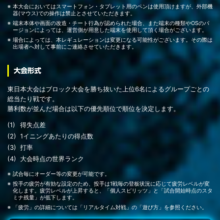
本大会においてはスマートフォン・タブレット用のペンは使用頂けますが、外部機
器(マウス)での操作は禁止とさせていただきます。
端末本体や画面の改造・チート行為が認められた場合、また端末の種類やOSのバ
ージョンによっては、運営側が用意した端末を使用して頂く場合がございます。
場合によっては、本レギュレーションは変更になる可能性がございます。その際は
出場者へ対して事前にご連絡させていただきます。
大会形式
東日本大会はブロック大会を勝ち抜いた上位6名によるグループごとの
総当たり戦です。
勝利数が並んだ場合は以下の優先順位で順位を決定します。
得失点差
1イニングあたりの得点数
打率
大会時点の世界ランク
試合毎にオーダー等の変更が可能です。
投手の疲労が有効な設定のため、投手は1戦毎の登板状況に応じて疲労レベルが変
化します。疲労レベルが上昇すると、「個人スピリッツ」と「試合開始時点のスタ
ミナ残量」が低下します。
「疲労」の詳細については「リアルタイム対戦」の「遊び方」を参照ください。