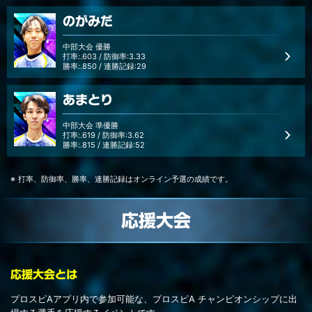
のがみだ
中部大会 優勝
打率:.603 / 防御率:3.33
勝率:.850 / 連勝記録:29
あまとり
中部大会 準優勝
打率:.619 / 防御率:3.62
勝率:.815 / 連勝記録:52
打率、防御率、勝率、連勝記録はオンライン予選の成績です。
応援大会
応援大会とは
プロスピAアプリ内で参加可能な、プロスピA チャンピオンシップに出