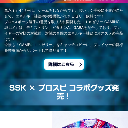
森永ｉｎゼリーは、ゲームをしながらでも、おいしく手軽に小腹が満た
せて、エネルギー補給や栄養摂取ができるゼリー飲料です！
プロeスポーツ選手の意見を取り入れ開発した「ｉｎゼリー GAMING
JELLY」は、デキストリン、ビタミンA、GABAを配合しており、プレ
イヤーの皆様の対戦前、対戦の合間のエネルギー補給にオススメの商品
です！
今後も「GAMEにｉｎゼリー」をキャッチコピーに、プレイヤーの皆様
を栄養面からサポートして参ります！
詳細はこちら
SSK × プロスピ コラボグッズ発
売！