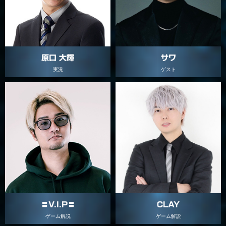
サワ
原口 大輝
ゲスト
実況
CLAY
〓V.I.P〓
ゲーム解説
ゲーム解説