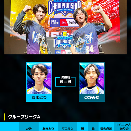
決勝戦
6
6
あまとり
のがみだ
グループリーグA
1イニング
かみ
あまとり
マエサン
勝
負
得失点差
たりの