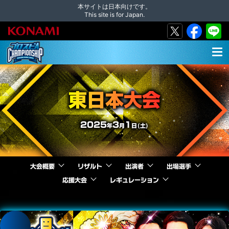
本サイトは日本向けです。
This site is for Japan.
MEN
U
東日本大会
2025
3
1
年
月
日(土)
大会概要
リザルト
出演者
出場選手
応援大会
レギュレーション