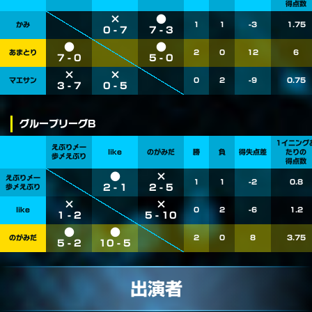
得点数
×
●
かみ
1
1
-3
1.75
0 - 7
7 - 3
●
●
あまとり
2
0
12
6
7 - 0
5 - 0
×
×
マエサン
0
2
-9
0.75
3 - 7
0 - 5
グループリーグB
1イニング
えぶり〆一
like
のがみだ
勝
負
得失点差
たりの
歩〆えぶり
得点数
●
×
えぶり〆一
1
1
-2
0.8
歩〆えぶり
2 - 1
2 - 5
×
×
like
0
2
-6
1.2
1 - 2
5 - 10
●
●
のがみだ
2
0
8
3.75
5 - 2
10 - 5
出演者