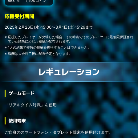
BEST6
7,500コイン
応援受付期間
2025年2月26日(水)15:00〜3月1日(土)15:29まで
応援したプレイヤーが欠場した場合、その時点でそのプレイヤーに最低限保証され
ていた結果に応じた報酬が配布されます。
1人の結果で複数の報酬を獲得することはできません。
報酬は大会終了後に配布予定となります。
レギュレーション
ゲームモード
「リアルタイム対戦」を使用
使用端末
ご自身のスマートフォン・タブレット端末を使用頂けます。