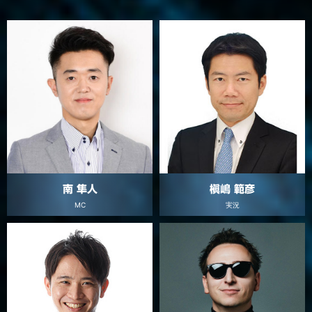
南 隼人
槇嶋 範彦
MC
実況