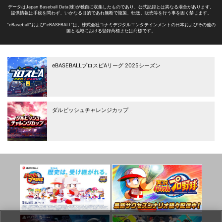
データはJapan Baseball Data(株)が独自に収集したものであり、
公式記録とは異なる場合があります。
提供情報は手段を問わず、いかなる目的であれ無断で
複製、転送、販売等を行う事を固く禁じます。
"eBaseball"および"eBASEBALL"は、株式会社コナミデジタルエンタテインメントの日本およびその他の
国と地域における登録商標または商標です。
eBASEBALLプロスピAリーグ
2025シーズン
ダルビッシュチャレンジカップ