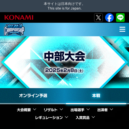
本サイトは日本向けです。
This site is for Japan.
MEN
U
中部大会
2025
2
8
年
月
日(土)
オンライン予選
本戦
大会概要
リザルト
出場選手
出演者
レギュレーション
入賞賞品