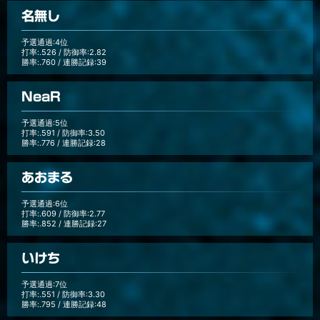
名無し
予選通過:4位
打率:.526 / 防御率:2.82
勝率:.760 / 連勝記録:39
NeaR
予選通過:5位
打率:.591 / 防御率:3.50
勝率:.776 / 連勝記録:28
あおまる
予選通過:6位
打率:.609 / 防御率:2.77
勝率:.852 / 連勝記録:27
いけち
予選通過:7位
打率:.551 / 防御率:3.30
勝率:.795 / 連勝記録:48