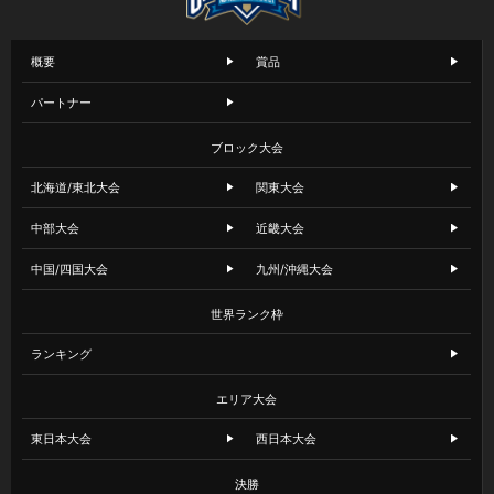
概要
賞品
パートナー
ブロック大会
北海道/東北大会
関東大会
中部大会
近畿大会
中国/四国大会
九州/沖縄大会
世界ランク枠
ランキング
エリア大会
東日本大会
西日本大会
決勝