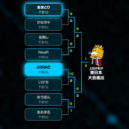
あまとり
予選1位
8
0
かなちゃ
予選8位
5
2
名無し
予選4位
0
5
NeaR
予選5位
1
3
のがみだ
上位2名が
予選2位
東日本
10
大会進出
2
いけち
予選7位
8
3
ゆうぽん
予選3位
6
1
あおまる
予選6位