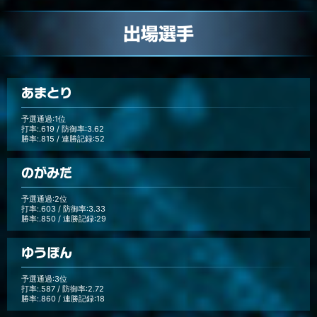
出場選手
あまとり
予選通過:1位
打率:.619 / 防御率:3.62
勝率:.815 / 連勝記録:52
のがみだ
予選通過:2位
打率:.603 / 防御率:3.33
勝率:.850 / 連勝記録:29
ゆうぽん
予選通過:3位
打率:.587 / 防御率:2.72
勝率:.860 / 連勝記録:18