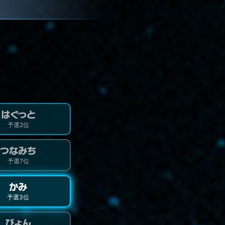
はぐっと
予選2位
つなみち
予選7位
かみ
予選3位
ぴょん