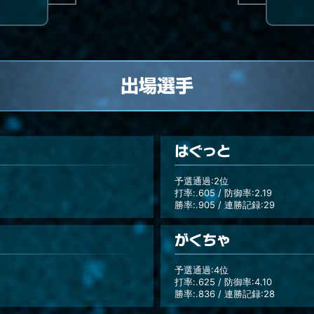
出場選手
はぐっと
予選通過:2位
打率:.605 / 防御率:2.19
勝率:.905 / 連勝記録:29
がくちゃ
予選通過:4位
打率:.625 / 防御率:4.10
勝率:.836 / 連勝記録:28