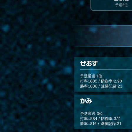
予選5位
ぜおす
予選通過:1位
打率:.605 / 防御率:2.90
勝率:.836 / 連勝記録:23
かみ
予選通過:3位
打率:.584 / 防御率:3.11
勝率:.816 / 連勝記録:21