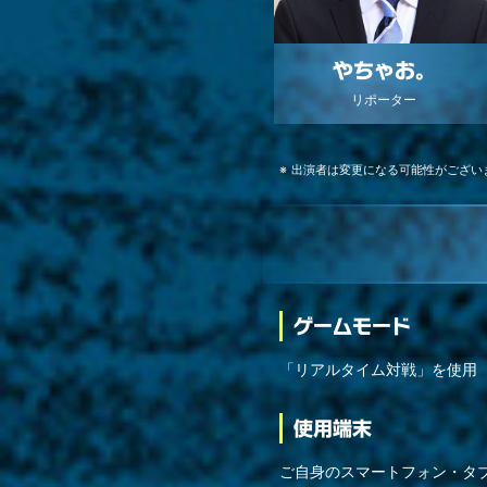
やちゃお。
リポーター
出演者は変更になる可能性がござい
ゲームモード
「リアルタイム対戦」を使用
使用端末
ご自身のスマートフォン・タ