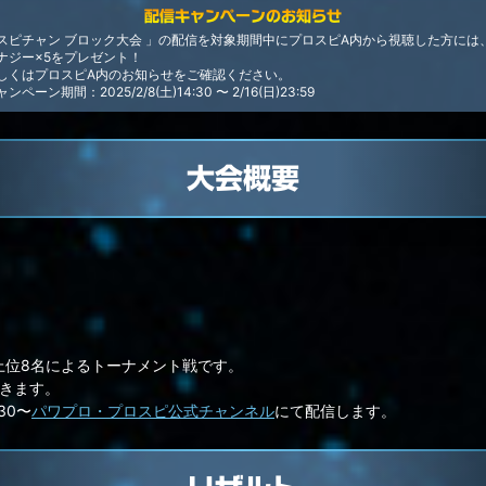
配信キャンペーンのお知らせ
スピチャン ブロック大会 」の配信を対象期間中にプロスピA内から視聴した方には
ナジー×5をプレゼント！
しくはプロスピA内のお知らせをご確認ください。
ンペーン期間：2025/2/8(土)14:30 〜 2/16(日)23:59
大会概要
上位8名によるトーナメント戦です。
できます。
30〜
パワプロ・プロスピ公式チャンネル
にて配信します。