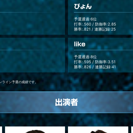
ぴょん
予選通過:6位
打率:.560 / 防御率:2.85
勝率:.821 / 連勝記録:25
like
予選通過:8位
打率:.595 / 防御率:3.51
勝率:.826 / 連勝記録:41
ンライン予選の成績です。
出演者