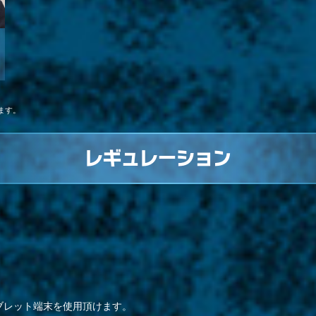
ます。
レギュレーション
ブレット端末を使用頂けます。