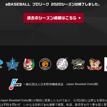
eBASEBALL プロリーグ 2020シーズンは
終了しました。
過去のシーズン成績はこちら
一般社団法人日本野球機構承認
Japan Baseball Data(株)
apan Baseball Data(株) が独自に収集したものであり、
公式記録とは異なる場合
報は手段を問わず、いかなる目的であれ無断で
複製、転送、販売等を行う事を固く禁